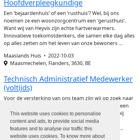
Hoofdverpleegkundige
Een ‘bejaardenhuis’ of een ‘rusthuis’? Wel, bij ons
noemen ze een woonzorgcentrum een ‘gerusthuis’.
Want wij van Heyvis zijn echte hartverwarmers.
Innovatieve toekomstdenkers, die samen elke dag alles
op alles zetten om het leven van onze bewoners …
Maaslands Huis •
2022-10-03
Maasmechelen, Flanders, 3630, BE
Technisch Administratief Medewerker
(voltijds)
Voor de versterking van ons team zijn wij op zoek naar
een: Functieomschrijving - Je organiseert en stelt een
plaatsbeschrijving op - Je verricht voorcontroles bij
This website uses cookies to personalise
huurders die een opzeg hebben gedaan - Je gaat
content and ads, to provide social media
panden bezichtigen met potentiële huurders - Je …
features and to analyse our traffic this
website uses cookies. To know more about