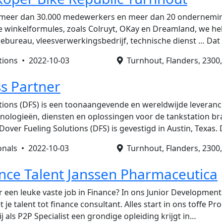
t meer dan 30.000 medewerkers en meer dan 20 onderneming
de winkelformules, zoals Colruyt, OKay en Dreamland, we h
ebureau, vleesverwerkingsbedrijf, technische dienst … Da
utions •
2022-10-03
Turnhout, Flanders, 2300,
s Partner
tions (DFS) is een toonaangevende en wereldwijde leveranc
ologieën, diensten en oplossingen voor de tankstation br
over Fueling Solutions (DFS) is gevestigd in Austin, Texas.
onals •
2022-10-03
Turnhout, Flanders, 2300,
ance Talent Janssen Pharmaceutica
r een leuke vaste job in Finance? In ons Junior Developm
 je talent tot finance consultant. Alles start in ons toffe P
ij als P2P Specialist een grondige opleiding krijgt in…