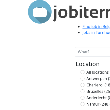
Find job in Bel
jobs in Turnho
Location
All locations
Antwerpen
(
Charleroi
(1
Bruxelles
(25
Anderlecht
(
Namur
(248)