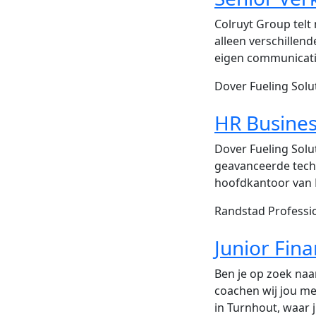
Colruyt Group tel
alleen verschillen
eigen communicati
Dover Fueling Sol
HR Busines
Dover Fueling Solu
geavanceerde techn
hoofdkantoor van D
Randstad Professi
Junior Fin
Ben je op zoek naa
coachen wij jou met
in Turnhout, waar j