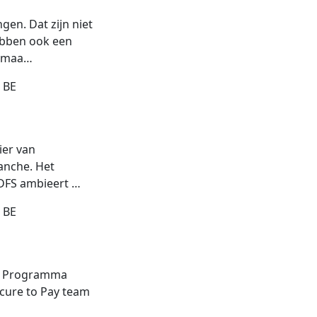
en. Dat zijn niet
ebben ook een
t maa…
 BE
ier van
anche. Het
 DFS ambieert …
 BE
ent Programma
rocure to Pay team