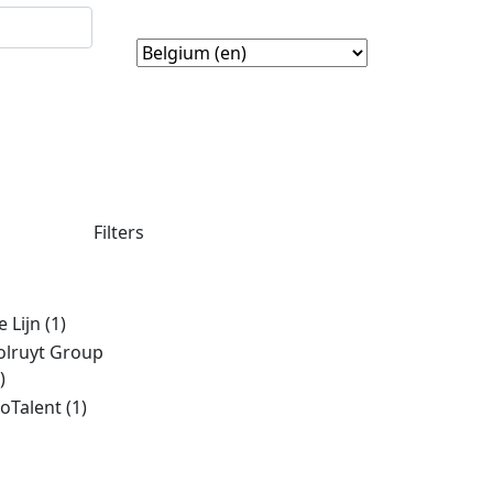
Filters
e Lijn
(1)
olruyt Group
)
ioTalent
(1)