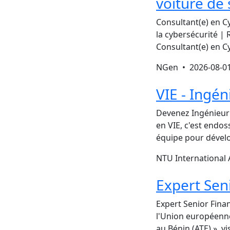
voiture de 
Consultant(e) en C
la cybersécurité |
Consultant(e) en C
NGen •
2026-08-0
VIE - Ingén
Devenez Ingénieur d
en VIE, c'est endo
équipe pour dévelo
NTU International
Expert Sen
Expert Senior Fina
l'Union européenne
au Bénin (ATE) », v