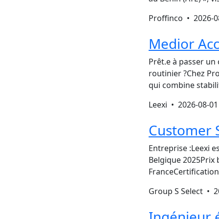
Proffinco •
2026-0
Medior Ac
Prêt.e à passer un
routinier ?Chez Pr
qui combine stabili
Leexi •
2026-08-01
Customer 
Entreprise :Leexi 
Belgique 2025Prix b
FranceCertificati
Group S Select •
2
Ingénieur 