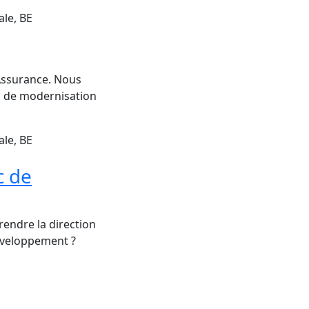
ale, BE
Assurance. Nous
s de modernisation
ale, BE
c de
endre la direction
développement ?