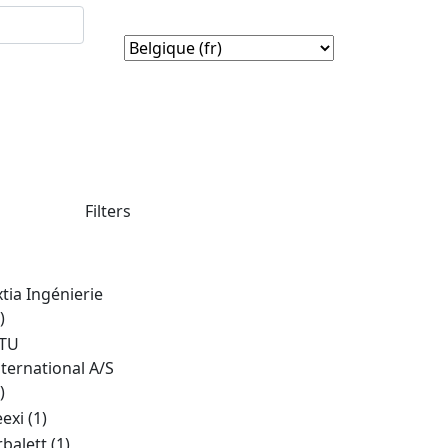
Filters
xtia Ingénierie
)
TU
nternational A/S
)
eexi
(1)
rbalett
(1)