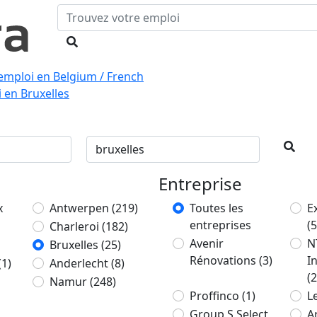
emploi en Belgium / French
i en Bruxelles
Entreprise
x
Antwerpen
(219)
Toutes les
E
entreprises
(5
Charleroi
(182)
Avenir
N
Bruxelles
(25)
Rénovations
(3)
I
(1)
Anderlecht
(8)
(2
Namur
(248)
Proffinco
(1)
L
Group S Select
A