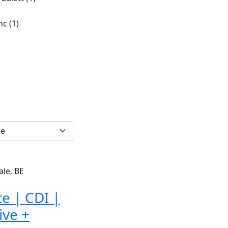
inc
(1)
ale, BE
e | CDI |
ive +