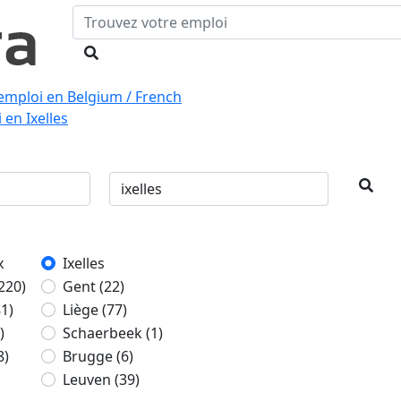
emploi en Belgium / French
 en Ixelles
x
Ixelles
220)
Gent
(22)
81)
Liège
(77)
)
Schaerbeek
(1)
8)
Brugge
(6)
Leuven
(39)