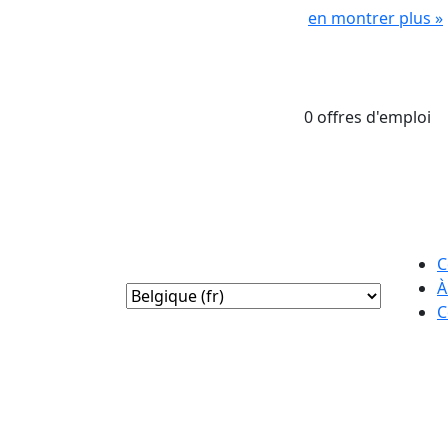
en montrer plus »
0 offres d'emploi
C
À
C