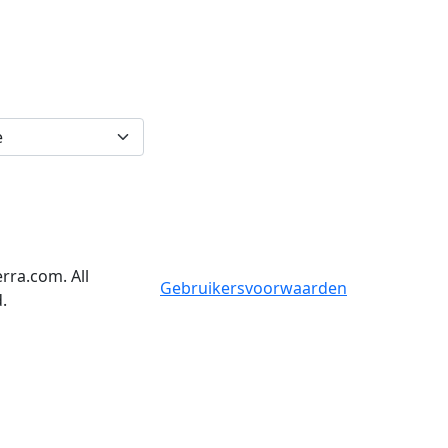
rra.com. All
Gebruikersvoorwaarden
.