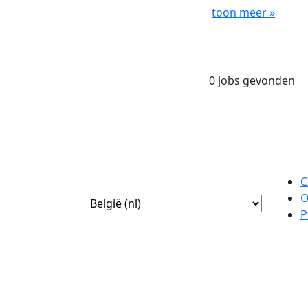
toon meer »
0 jobs gevonden
C
O
P