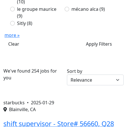
(10)
le groupe maurice
mécano alca
(9)
(9)
Sitly
(8)
more »
Clear
Apply Filters
We've found 254 jobs for
Sort by
you
starbucks •
2025-01-29
Blainville, CA
shift supervisor - Store# 56660, Q28