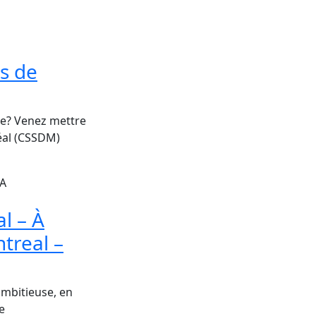
rs de
re? Venez mettre
réal (CSSDM)
CA
l – À
treal –
mbitieuse, en
e