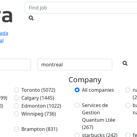
nada
al
Company
Toronto
(5072)
All companies
n
(
399)
Calgary
(1445)
Services de
b
0)
Edmonton
(1022)
Gestion
n
Winnipeg
(736)
Quantum Ltée
(267)
Brampton
(831)
starbucks
(242)
f