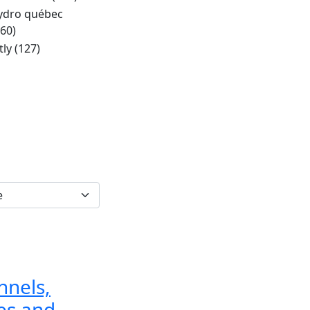
ydro québec
160)
tly
(127)
nnels,
ges and