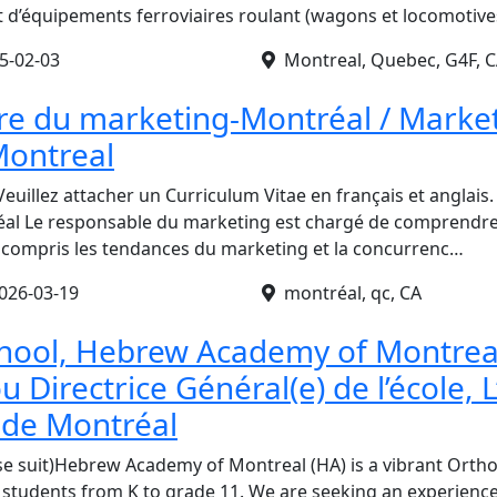
 d’équipements ferroviaires roulant (wagons et locomotiv
5-02-03
Montreal, Quebec, G4F, 
re du marketing-Montréal / Marke
ontreal
 Veuillez attacher un Curriculum Vitae en français et anglais
al Le responsable du marketing est chargé de comprendre 
 compris les tendances du marketing et la concurrenc…
026-03-19
montréal, qc, CA
hool, Hebrew Academy of Montreal
u Directrice Général(e) de l’école,
 de Montréal
ise suit)Hebrew Academy of Montreal (HA) is a vibrant Orth
 students from K to grade 11. We are seeking an experience