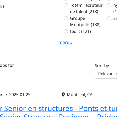
Totem recruteur
h
38)
de talent
(218)
(
Groupe
Si
Montpetit
(138)
fed it
(121)
more »
obs for
Sort by
ion •
2025-01-29
Montreal, CA
Senior en structures - Ponts et tu
 Senior Structural Designer – Brid