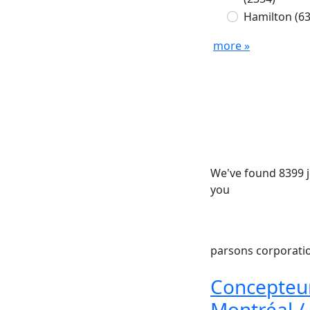
Hamilton
(6
more »
We've found 8399 j
you
parsons corporat
Concepteur 
Montréal /