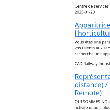
Centre de services
2025-01-29
Apparitrice
l'horticult
Vous êtes une pers
vos talents aux se
recherche une appa
CAD Railway Indust
Représenta
distance) /
Remote)
QUI SOMMES-NOUS? 
activité depuis plu