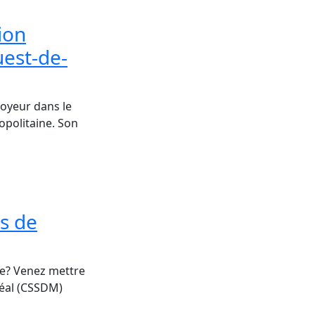
ion
uest-de-
loyeur dans le
opolitaine. Son
rs de
re? Venez mettre
réal (CSSDM)