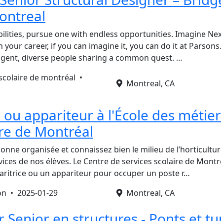
ontreal
bilities, pursue one with endless opportunities. Imagine Ne
 your career, if you can imagine it, you can do it at Parsons
ligent, diverse people sharing a common quest. …
 scolaire de montréal •
Montreal, CA
 ou appariteur à l'École des métie
ure de Montréal
onne organisée et connaissez bien le milieu de l’horticult
vices de nos élèves. Le Centre de services scolaire de Mont
ritrice ou un appariteur pour occuper un poste r…
ion •
2025-01-29
Montreal, CA
Senior en structures - Ponts et tu