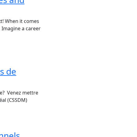
xt! When it comes
. Imagine a career
rs de
ure? Venez mettre
réal (CSSDM)
nnels,