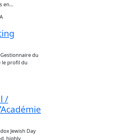
es en…
CA
ting
. Gestionnaire du
le profil du
 /
 L’Académie
odox Jewish Day
d, highly