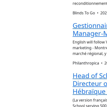
reconditionnement
Blinds To Go •
202
Gestionnai
Manager-M
English will follow
marketing - Montré
marché régional, y
Philanthropica •
2
Head of Sc
Directeur o
Hébraïque
(La version frança
School serving 500