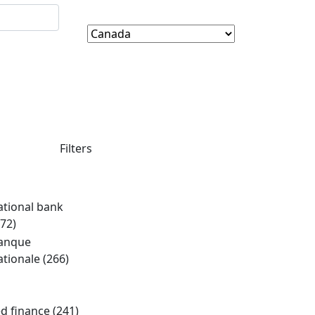
Filters
ational bank
272)
anque
ationale
(266)
ed finance
(241)