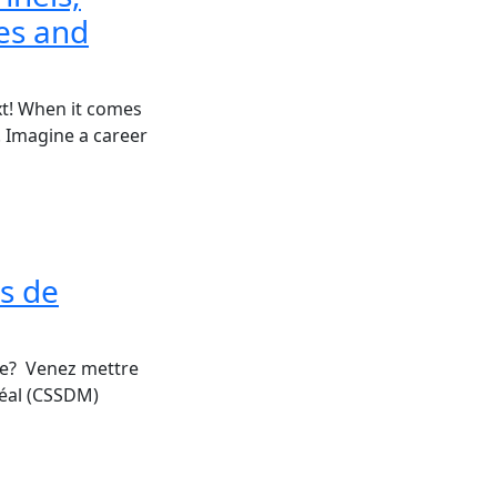
ges and
xt! When it comes
. Imagine a career
rs de
ure? Venez mettre
réal (CSSDM)