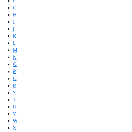
F
G
H
I
J
K
L
M
N
O
P
Q
R
S
T
U
V
W
X