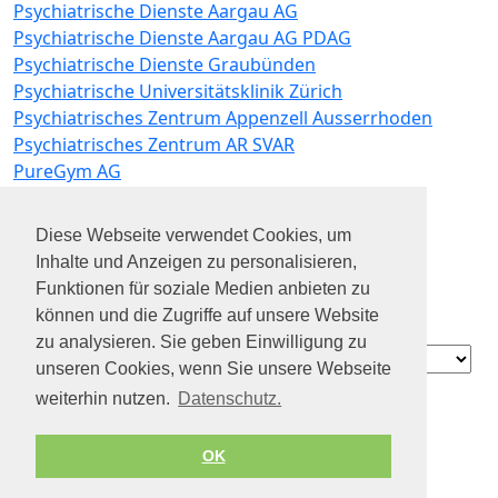
Psychiatrische Dienste Aargau AG
Psychiatrische Dienste Aargau AG PDAG
Psychiatrische Dienste Graubünden
Psychiatrische Universitätsklinik Zürich
Psychiatrisches Zentrum Appenzell Ausserrhoden
Psychiatrisches Zentrum AR SVAR
PureGym AG
Putzfrauenagentur AG
Pädagogische Hochschule Bern
Diese Webseite verwendet Cookies, um
Pädagogische Hochschule Luzern
Inhalte und Anzeigen zu personalisieren,
Pädagogische Hochschule Schaffhausen
Funktionen für soziale Medien anbieten zu
Pädagogische Hochschule Schwyz
können und die Zugriffe auf unsere Website
Pädagogischen Hochschule Zug
zu analysieren. Sie geben Einwilligung zu
Contact
unseren Cookies, wenn Sie unsere Webseite
Über uns
weiterhin nutzen.
Datenschutz.
Datenschutz
Geschäftsbedingungen
OK