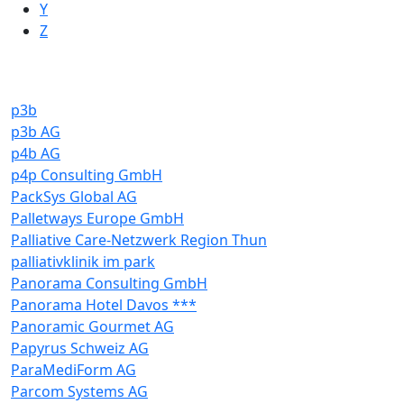
Y
Z
p3b
p3b AG
p4b AG
p4p Consulting GmbH
PackSys Global AG
Palletways Europe GmbH
Palliative Care-Netzwerk Region Thun
palliativklinik im park
Panorama Consulting GmbH
Panorama Hotel Davos ***
Panoramic Gourmet AG
Papyrus Schweiz AG
ParaMediForm AG
Parcom Systems AG