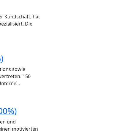
er Kundschaft, hat
zialisiert. Die
)
tions sowie
vertreten. 150
 Unterne…
100%)
gen und
einen motivierten