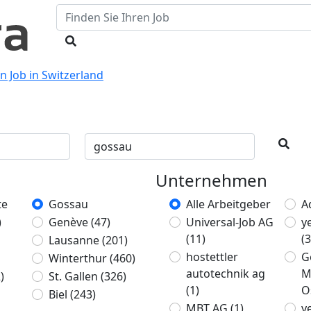
n Job in Switzerland
Unternehmen
te
Gossau
Alle Arbeitgeber
A
)
Genève
(47)
Universal-Job AG
y
(11)
(3
Lausanne
(201)
hostettler
G
Winterthur
(460)
autotechnik ag
M
)
St. Gallen
(326)
(1)
O
Biel
(243)
MBT AG
(1)
y