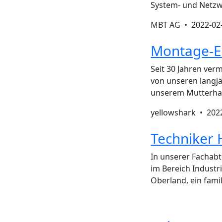
System- und Netzwe
MBT AG •
2022-02
Montage-El
Seit 30 Jahren ver
von unseren langj
unserem Mutterhaus
yellowshark •
202
Techniker 
In unserer Fachabt
im Bereich Industr
Oberland, ein fami