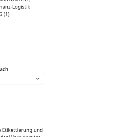
inanz-Logistik
G
(1)
nach
 Etikettierung und