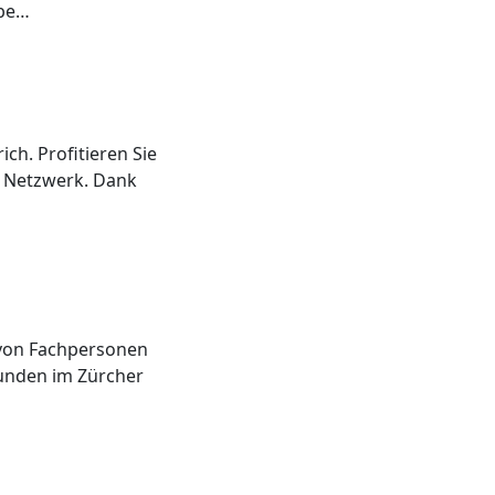
abe…
ch. Profitieren Sie
m Netzwerk. Dank
n von Fachpersonen
Kunden im Zürcher