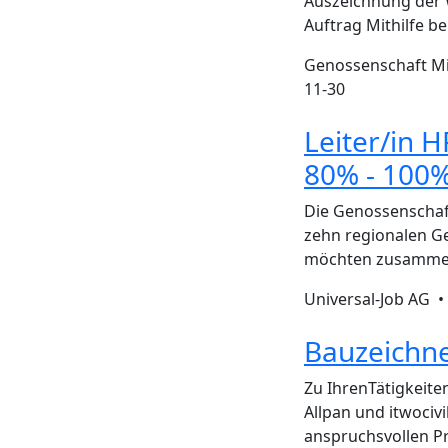
Auszeichnung der 
Auftrag Mithilfe b
Genossenschaft M
11-30
Leiter/in 
80% - 100
Die Genossenschaft
zehn regionalen G
möchten zusammen 
Universal-Job AG 
Bauzeichn
Zu IhrenTätigkeit
Allpan und itwociv
anspruchsvollen P