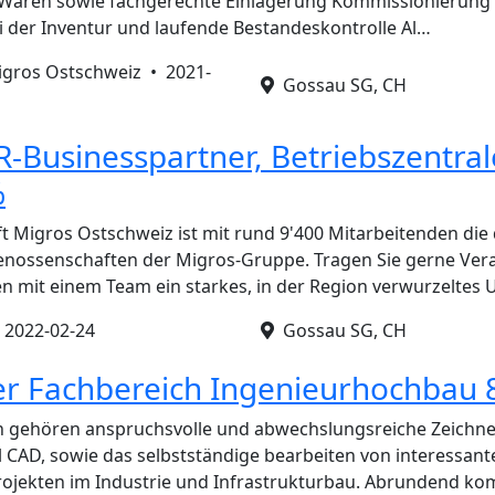
Waren sowie fachgerechte Einlagerung Kommissionierung
ei der Inventur und laufende Bestandeskontrolle Al…
igros Ostschweiz •
2021-
Gossau SG, CH
HR-Businesspartner, Betriebszentra
%
 Migros Ostschweiz ist mit rund 9'400 Mitarbeitenden die 
enossenschaften der Migros-Gruppe. Tragen Sie gerne Ve
mit einem Team ein starkes, in der Region verwurzeltes
•
2022-02-24
Gossau SG, CH
er Fachbereich Ingenieurhochbau
en gehören anspruchsvolle und abwechslungsreiche Zeichne
il CAD, sowie das selbstständige bearbeiten von interessan
rojekten im Industrie und Infrastrukturbau. Abrundend k