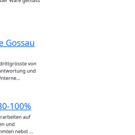
 der Ware gemäss
le Gossau
drittgrösste von
rantwortung und
 Unterne…
 80-100%
rarbeiten auf
ten und
ommten nebst …