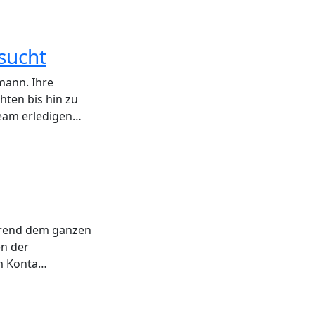
sucht
mann. Ihre
ten bis hin zu
Team erledigen…
ährend dem ganzen
en der
em Konta…