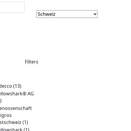
Filters
decco
(13)
ellowshark® AG
)
enossenschaft
igros
stschweiz
(1)
ellowshark
(1)