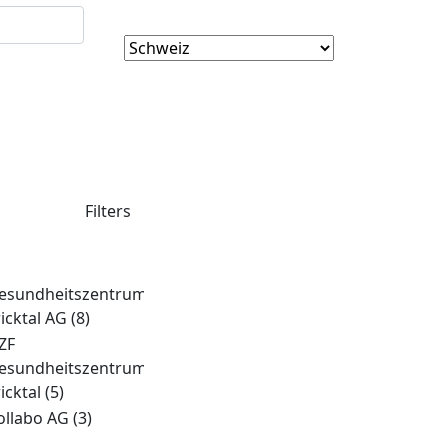
Filters
esundheitszentrum
ricktal AG
(8)
ZF
esundheitszentrum
ricktal
(5)
ollabo AG
(3)