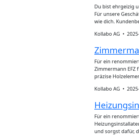
Du bist ehrgeizig 
Für unsere Geschäf
wie dich. Kundenbe
Kollabo AG •
2025
Zimmerman
Für ein renommier
Zimmermann EFZ für
präzise Holzeleme
Kollabo AG •
2025
Heizungsin
Für ein renommier
Heizungsinstallat
und sorgst dafür, 