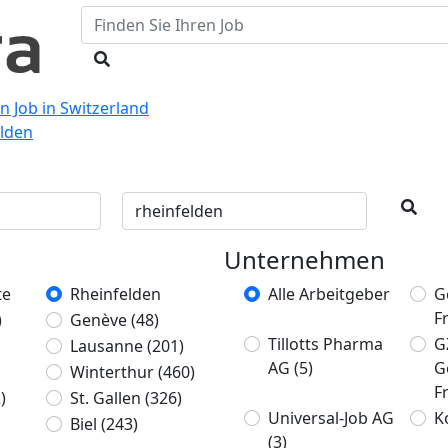
n Job in Switzerland
elden
Unternehmen
te
Rheinfelden
Alle Arbeitgeber
G
F
)
Genève
(48)
Tillotts Pharma
G
Lausanne
(201)
AG
(5)
G
Winterthur
(460)
F
)
St. Gallen
(326)
Universal-Job AG
K
Biel
(243)
(3)