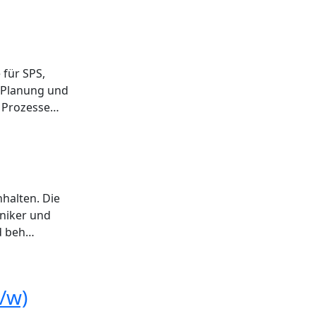
 für SPS,
e Planung und
r Prozesse…
halten. Die
aniker und
nd beh…
/w)