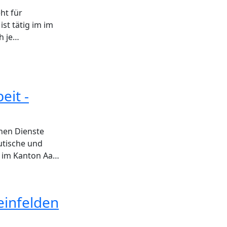
ht für
st tätig im im
h je…
eit -
chen Dienste
utische und
n im Kanton Aa…
einfelden