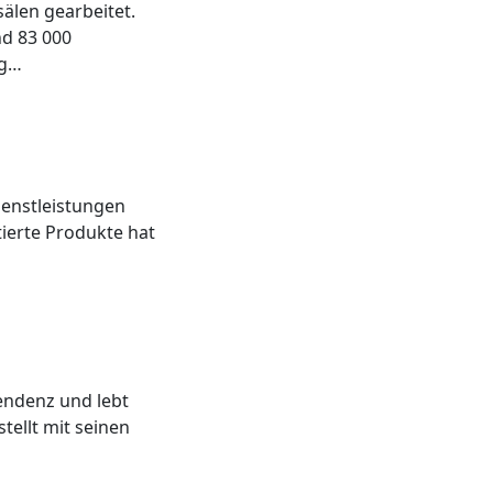
älen gearbeitet.
nd 83 000
rg…
ienstleistungen
tierte Produkte hat
endenz und lebt
tellt mit seinen