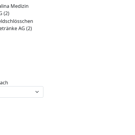
alina Medizin
G
(2)
eldschlösschen
etränke AG
(2)
nach