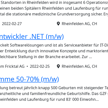
Standorten in Rheinfelden wird in insgesamt 6 Operationss
 seinen beiden Spitälern Rheinfelden und Laufenburg für ru
tal die stationäre medizinische Grundversorgung sicher. E
•
2022-02-27
Rheinfelden AG, CH
ntwickler .NET (m/w)
kelt Softwarelösungen und ist als Serviceanbieter für IT-D
nger Entwicklung durch innovative Konzepte und marktorien
leichbare Stellung in der Branche erarbeitet. Zur …
m Fricktal AG •
2022-02-25
Rheinfelden AG, CH
amme 50-70% (m/w)
ung betreut jährlich knapp 500 Geburten mit steigender T
ganzheitliche und familienfreundliche Geburtshilfe. Das GZF s
Rheinfelden und Laufenburg für rund 83' 000 Einwohn…