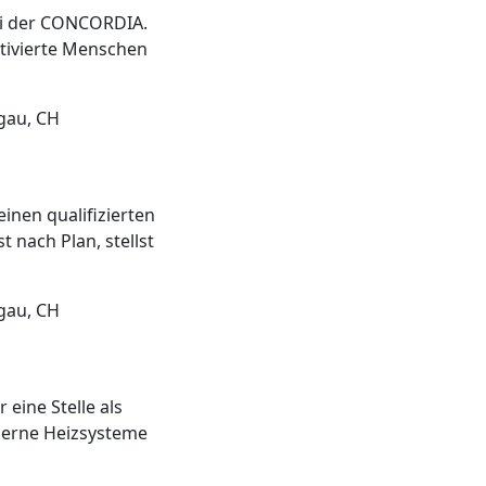
bei der CONCORDIA.
otivierte Menschen
gau, CH
nen qualifizierten
 nach Plan, stellst
gau, CH
eine Stelle als
derne Heizsysteme
…