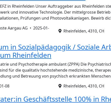
r EFZ in Rheinfelden Unser Auftraggeber aus Rheinfelden ste
werk und innovative Technologie. Der mittelgrosse Betrieb i
tallationen, Prüfungen und Photovoltaikanlagen. Bewirb dic
enste Aargau AG •
2025-01-
Rheinfelden, 4310, CH
m in Sozialpädagogik / Soziale Arb
rum Rheinfelden
atrie und Psychotherapie ambulant (ZPPA) Die Psychiatris
ind für die qualitativ hochstehende medizinische, therape
ndlung und Betreuung von psychisch erkrankten Mensche
01-08
Rheinfelden, 4310, CH
ter:in Geschäftsstelle 100% in Rh