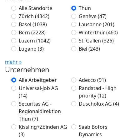
Alle Standorte
Thun
Zürich
(4342)
Genève
(47)
Basel
(1038)
Lausanne
(201)
Bern
(2228)
Winterthur
(460)
Luzern
(1042)
St. Gallen
(326)
Lugano
(3)
Biel
(243)
mehr »
Unternehmen
Alle Arbeitgeber
Adecco
(91)
Universal-Job AG
Randstad - High
(14)
priority
(12)
Securitas AG -
Duscholux AG
(4)
Regionaldirektion
Thun
(7)
Kissling+Zbinden AG
Saab Bofors
(3)
Dynamics