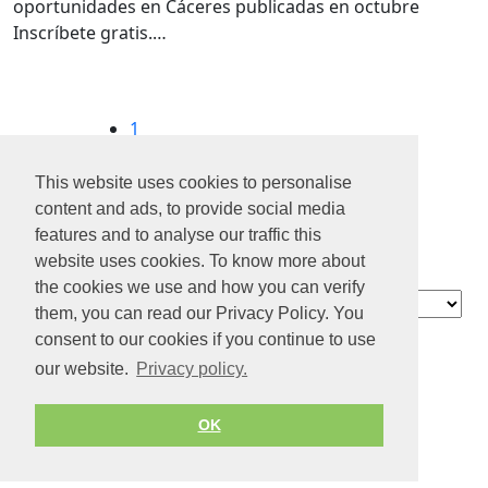
oportunidades en Cáceres publicadas en octubre
Inscríbete gratis.…
1
2
3
This website uses cookies to personalise
4
content and ads, to provide social media
...
features and to analyse our traffic this
6
website uses cookies. To know more about
the cookies we use and how you can verify
Contact
them, you can read our Privacy Policy. You
Acerca de
consent to our cookies if you continue to use
nosotros
our website.
Privacy policy.
Privacidad
Condiciones del servicio
OK
© 2026 by Jobiterra.com. All Rights Reserved.