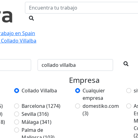
rabajo en Spain
Collado Villalba
Empresa
Collado Villalba
Cualquier
si
empresa
5)
Barcelona
(1274)
domestiko.com
A
(3)
E
0)
Sevilla
(316)
M
18)
Málaga
(341)
C
Palma de
(2
Mallorca
(103)