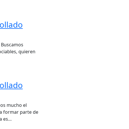
ollado
s. Buscamos
ciables, quieren
ollado
mos mucho el
a formar parte de
ja es…