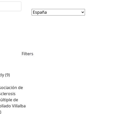
Filters
tly
(9)
sociación de
sclerosis
últiple de
ollado Villalba
)