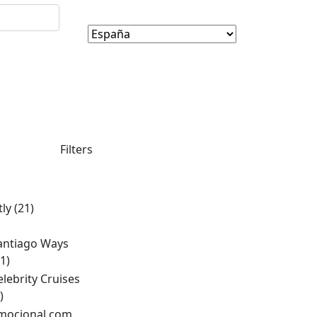
Filters
tly
(21)
antiago Ways
1)
elebrity Cruises
)
mocional.com