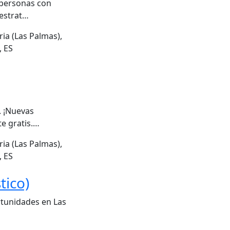
 personas con
 estrat…
ia (Las Palmas),
, ES
. ¡Nuevas
e gratis.…
ia (Las Palmas),
, ES
tico)
rtunidades en Las