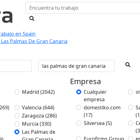
rabajo en Spain
 Las Palmas De Gran Canaria
Empresa
Madrid
(2042)
Cualquier
si
empresa
269)
Valencia
(644)
domestiko.com
S
(17)
(1
Zaragoza
(286)
Silversea
(5)
C
)
Murcia
(330)
(3
Las Palmas de
Eurofirms Group
e
9)
Gran Canaria