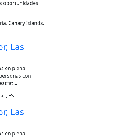
as oportunidades
a, Canary Islands,
r, Las
s en plena
 personas con
 estrat…
, , ES
r, Las
s en plena