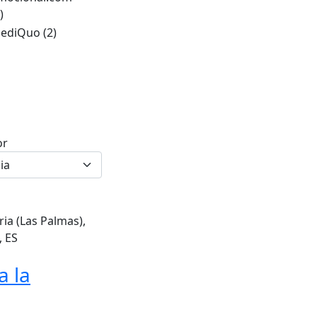
)
ediQuo
(2)
or
ia (Las Palmas),
, ES
a la