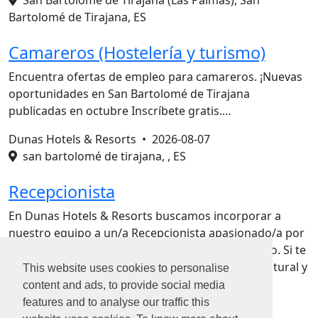
San Bartolomé de Tirajana (Las Palmas), San
Bartolomé de Tirajana, ES
Camareros (Hostelería y turismo)
Encuentra ofertas de empleo para camareros. ¡Nuevas
oportunidades en San Bartolomé de Tirajana
publicadas en octubre Inscríbete gratis.…
Dunas Hotels & Resorts •
2026-08-07
san bartolomé de tirajana, , ES
Recepcionista
En Dunas Hotels & Resorts buscamos incorporar a
nuestro equipo a un/a Recepcionista apasionado/a por
la atención al cliente y con vocación por el servicio. Si te
motiva trabajar en un entorno dinámico, multicultural y
This website uses cookies to personalise
enfocado en la excelencia, ¡queremos c…
content and ads, to provide social media
features and to analyse our traffic this