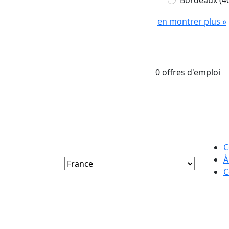
Bordeaux
(4
en montrer plus »
0 offres d'emploi
C
À
C