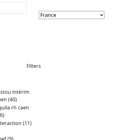
Filters
estou intérim
aen
(40)
quila rh caen
6)
nteraction
(11)
pef
(9)