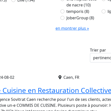
073)
Lille
(194)
de nacre
(10)
temporis
(8)
l
JoberGroup
(8)
en montrer plus »
Trier par
i
24-08-02
Caen, FR
Cuisine en Restauration Collectiv
gence Sovitrat Caen recherche pour l'un de ses clients, acte
ctive un-e COMMIS DE CUISINE. Plusieurs poste à pourvoir: He