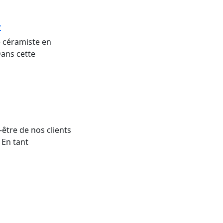
4
e céramiste en
Dans cette
être de nos clients
 En tant