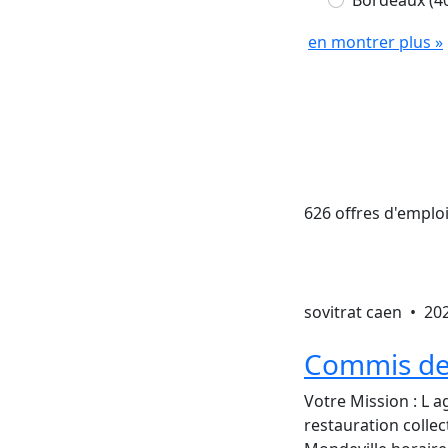
Bordeaux
(4
en montrer plus »
626 offres d'emplo
sovitrat caen •
20
Commis de 
Votre Mission : L a
restauration colle