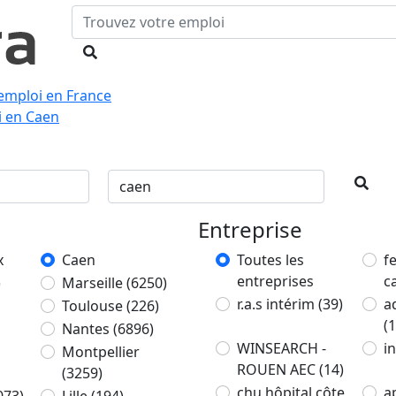
emploi en France
i en Caen
Entreprise
x
Caen
Toutes les
f
entreprises
c
)
Marseille
(6250)
r.a.s intérim
(39)
a
Toulouse
(226)
(1
Nantes
(6896)
WINSEARCH -
i
Montpellier
ROUEN AEC
(14)
(3259)
chu hôpital côte
a