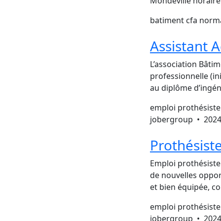
Mondeville horair
batiment cfa nor
Assistant A
L’association Bâti
professionnelle (in
au diplôme d’ingén
emploi prothésiste
jobergroup •
2024
Prothésiste
Emploi prothésiste
de nouvelles oppor
et bien équipée, c
emploi prothésiste
jobergroup •
2024