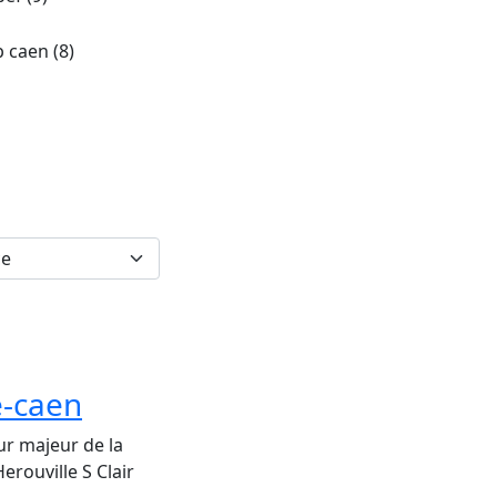
ip caen
(8)
e-caen
ur majeur de la
rouville S Clair