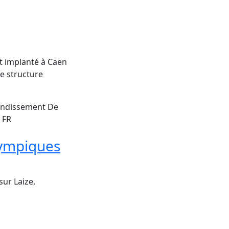
t implanté à Caen
e structure
rondissement De
 FR
lympiques
sur Laize,