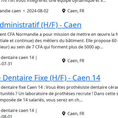
e 7h/15h Vous intégrerez une équipe dynamique et v…
mandie caen •
2024-08-02
Caen, FR
dministratif (H/F) - Caen
ment CFA Normandie a pour mission de mettre en œuvre la 
itiale et continue) des métiers du bâtiment. Elle propose 6
ieur) au sein de 7 CFA qui forment plus de 5000 ap…
 dentaire caen 14 |
Caen, FR
-07-31
 Dentaire Fixe (H/F) - Caen 14
 dentaire fixe Caen 14 : Vous êtes prothésiste dentaire cér
tunités ? Un laboratoire de prothèses recrute ! Dans cette
omposée de 14 salariés, vous serez en ch…
 dentaire caen 14 |
Caen, FR
-08-01