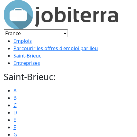
Emplois
Parcourir les offres d'emploi par lieu
Saint-Brieuc
Entreprises
Saint-Brieuc:
A
B
C
D
E
F
G