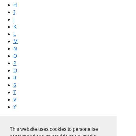
H
I
J
K
L
M
N
O
P
Q
R
S
T
V
Y
This website uses cookies to personalise
NESTENN