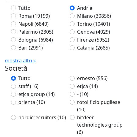
Tutto
Andria
Roma
(19199)
Milano
(30856)
Napoli
(6840)
Torino
(10401)
Palermo
(2305)
Genova
(4029)
Bologna
(6984)
Firenze
(5952)
Bari
(2991)
Catania
(2685)
mostra altri »
Società
Tutto
ernesto
(556)
staff
(16)
etjca
(14)
etjca group
(14)
-
(10)
orienta
(10)
rotolificio pugliese
(10)
nordicrecruiters
(10)
bitdeer
technologies group
(6)