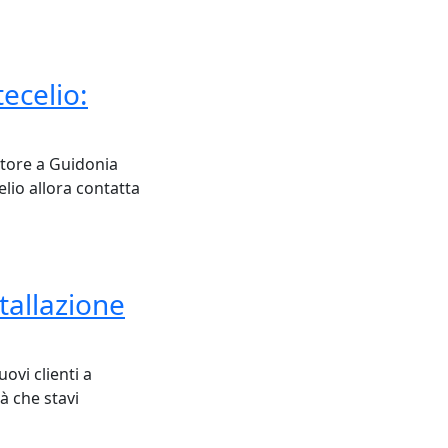
ecelio:
atore a Guidonia
lio allora contatta
stallazione
ovi clienti a
à che stavi