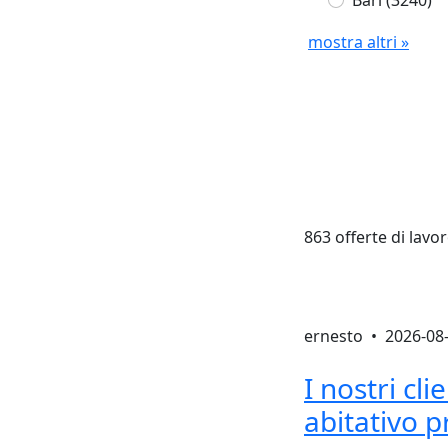
Bari
(3240)
mostra altri »
863 offerte di lavo
ernesto •
2026-08
I nostri cl
abitativo 