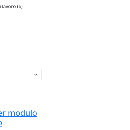
li lavoro
(6)
 per modulo
o