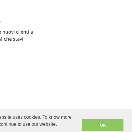
o
nuovi clienti a
à che stavi
 website uses cookies. To know more
rra.com. All
continue to use our website.
OK
Termini di Servizio
.