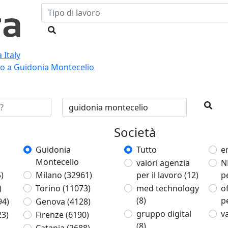
 Italy
oro a Guidonia Montecelio
Società
Guidonia
Tutto
e
Montecelio
valori agenzia
N
)
Milano
(32961)
per il lavoro
(12)
p
)
Torino
(11073)
med technology
of
(8)
p
94)
Genova
(4128)
gruppo digital
v
23)
Firenze
(6190)
(8)