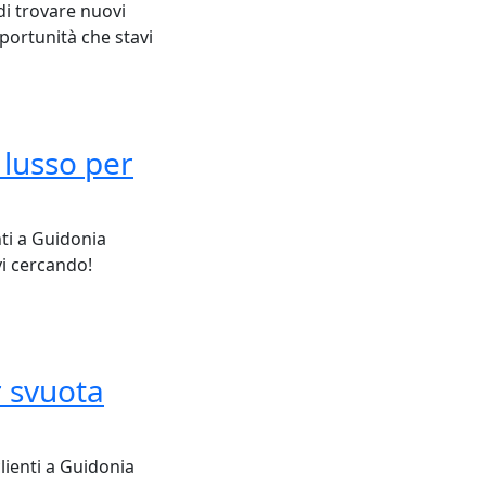
di trovare nuovi
pportunità che stavi
 lusso per
nti a Guidonia
vi cercando!
r svuota
lienti a Guidonia