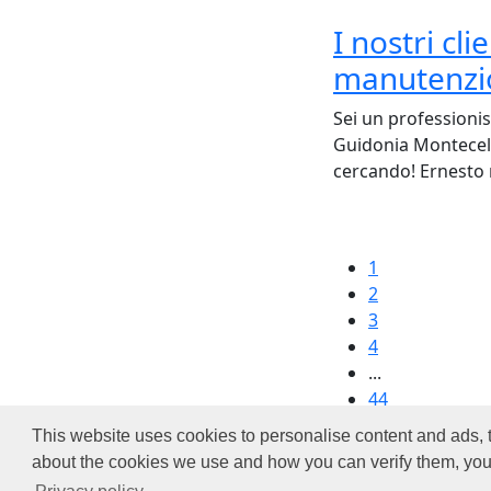
I nostri cl
manutenzio
Sei un professionis
Guidonia Montecelio
cercando! Ernesto 
1
2
3
4
...
44
This website uses cookies to personalise content and ads, t
C
about the cookies we use and how you can verify them, you 
S