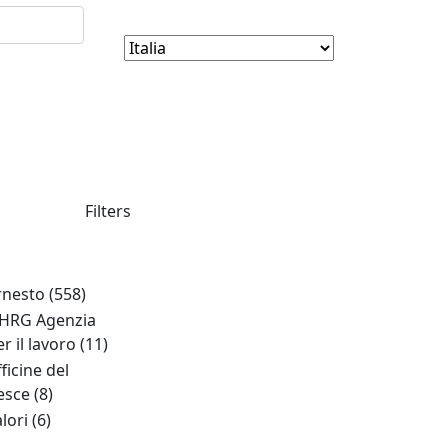
Filters
rnesto
(558)
HRG Agenzia
er il lavoro
(11)
ficine del
esce
(8)
alori
(6)