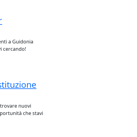
r
enti a Guidonia
vi cercando!
stituzione
 trovare nuovi
pportunità che stavi