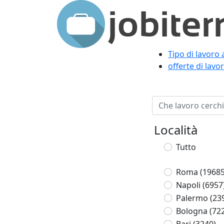
Tipo di lavoro a
offerte di lav
Località
Tutto
Roma
(19685
Napoli
(6957
Palermo
(23
Bologna
(72