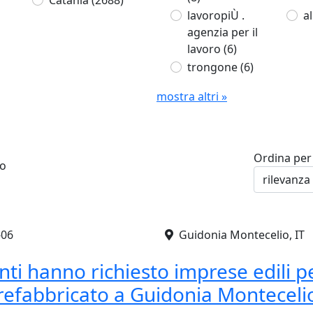
Catania
(2688)
lavoropiÙ .
a
agenzia per il
lavoro
(6)
trongone
(6)
mostra altri »
Ordina per
ro
-06
Guidonia Montecelio, IT
ienti hanno richiesto imprese edili
prefabbricato a Guidonia Monteceli