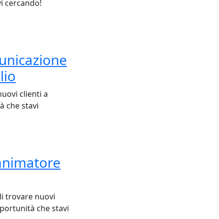
vi cercando!
municazione
lio
uovi clienti a
à che stavi
 animatore
i trovare nuovi
pportunità che stavi