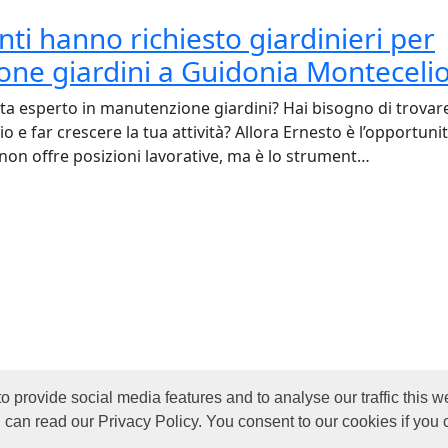
ienti hanno richiesto giardinieri per
ne giardini a Guidonia Monteceli
ta esperto in manutenzione giardini? Hai bisogno di trovare 
 e far crescere la tua attività? Allora Ernesto è l’opportunit
non offre posizioni lavorative, ma è lo strument…
o provide social media features and to analyse our traffic this
ontact
© 2026 by Jobite
can read our Privacy Policy. You consent to our cookies if you 
u di noi
Rights Reserved