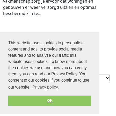
vakmanschap zorg je ervoor dat woningen en
gebouwen er weer verzorgd uitzien en optimaal
beschermd zijn te…
1
2
This website uses cookies to personalise
3
content and ads, to provide social media
4
features and to analyse our traffic this
...
website uses cookies. To know more about
10
the cookies we use and how you can verify
them, you can read our Privacy Policy. You
Contact
consent to our cookies if you continue to use
Over ons
our website.
Privacy policy.
Privacy
Gebruikersvoorwaarden
OK
© 2026 by Jobiterra.com. All Rights Reserved.