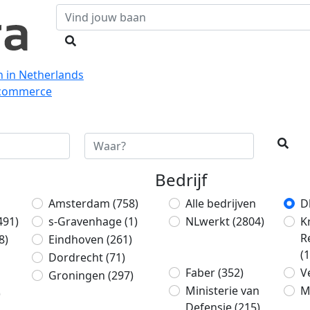
n in Netherlands
Ecommerce
Bedrijf
Amsterdam
(758)
Alle bedrijven
D
491)
s-Gravenhage
(1)
NLwerkt
(2804)
K
R
8)
Eindhoven
(261)
(
Dordrecht
(71)
Faber
(352)
V
Groningen
(297)
Ministerie van
M
)
Defensie
(215)