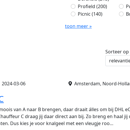
Profield
(200)
P
Picnic
(140)
B
toon meer »
Sorteer op
•
2024-03-06
Amsterdam, Noord-Holla
C
moois van A naar B brengen, daar draait álles om bij DHL
auffeur C draag jij daar direct aan bij. Zo breng en haal jij 
anten. Dus kies je voor knalgeel met een vleugje roo…