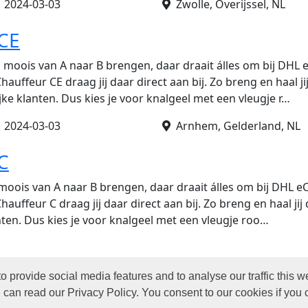
•
2024-03-03
Zwolle, Overijssel, NL
 CE
 moois van A naar B brengen, daar draait álles om bij DH
hauffeur CE draag jij daar direct aan bij. Zo breng en haal ji
lijke klanten. Dus kies je voor knalgeel met een vleugje r…
•
2024-03-03
Arnhem, Gelderland, NL
C
moois van A naar B brengen, daar draait álles om bij DHL
auffeur C draag jij daar direct aan bij. Zo breng en haal jij 
anten. Dus kies je voor knalgeel met een vleugje roo…
o provide social media features and to analyse our traffic this
ontact
© 2026 by Jobite
can read our Privacy Policy. You consent to our cookies if you 
ver ons
Rights Reserved