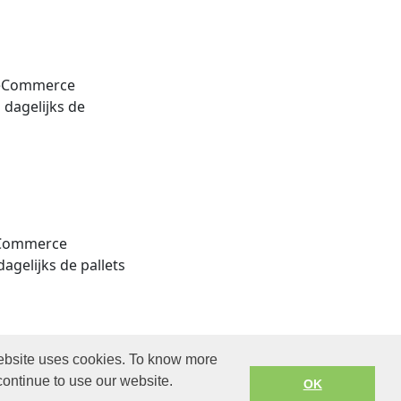
L eCommerce
j dagelijks de
 eCommerce
dagelijks de pallets
 website uses cookies. To know more
rra.com. All
continue to use our website.
OK
Gebruikersvoorwaarden
.