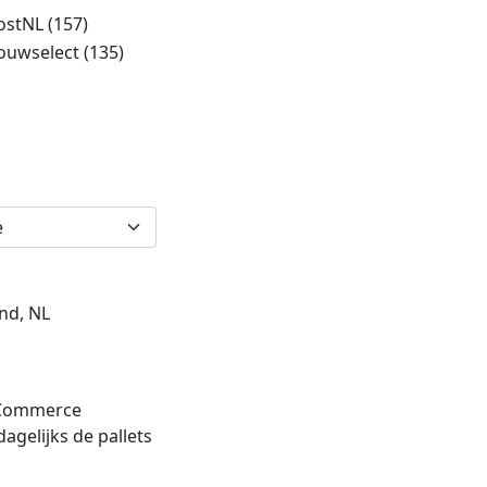
ostNL
(157)
ouwselect
(135)
nd, NL
 eCommerce
dagelijks de pallets