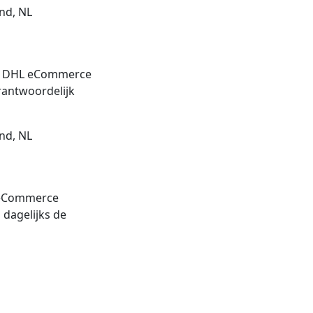
nd, NL
bij DHL eCommerce
erantwoordelijk
nd, NL
L eCommerce
j dagelijks de