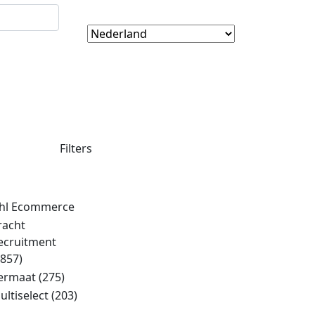
Filters
hl Ecommerce
racht
ecruitment
1857)
ermaat
(275)
ultiselect
(203)