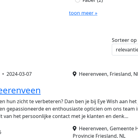
Faber
(2)
toon meer »
Sorteer op
s •
2024-03-07
Heerenveen, Friesland, N
Heerenveen
n hun zicht te verbeteren? Dan ben je bij Eye Wish aan het j
een gepassioneerde en enthousiaste opticien om ons team 
udt van het persoonlijke contact met je klanten en denk…
Heerenveen, Gemeente H
6
Provincie Friesland, NL