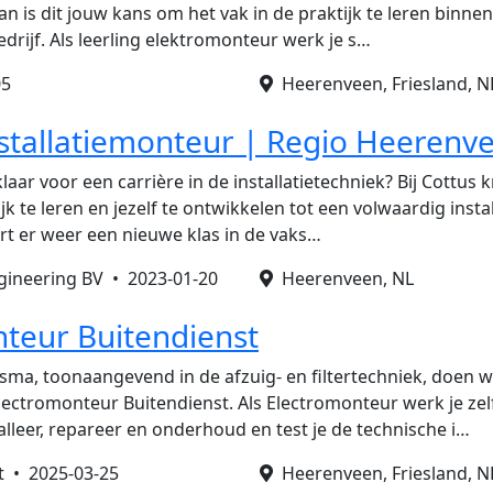
n is dit jouw kans om het vak in de praktijk te leren binne
drijf. Als leerling elektromonteur werk je s…
05
Heerenveen, Friesland, N
nstallatiemonteur | Regio Heerenv
 klaar voor een carrière in de installatietechniek? Bij Cottus 
ijk te leren en jezelf te ontwikkelen tot een volwaardig insta
rt er weer een nieuwe klas in de vaks…
ineering BV •
2023-01-20
Heerenveen, NL
teur Buitendienst
sma, toonaangevend in de afzuig- en filtertechniek, doen w
Electromonteur Buitendienst. Als Electromonteur werk je zel
alleer, repareer en onderhoud en test je de technische i…
nt •
2025-03-25
Heerenveen, Friesland, N