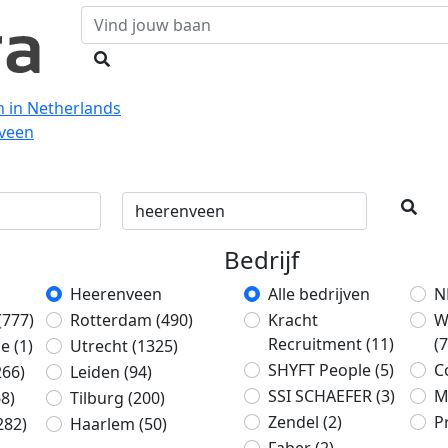
n in Netherlands
nveen
Bedrijf
Heerenveen
Alle bedrijven
N
(777)
Rotterdam
(490)
Kracht
W
Recruitment
(11)
(7
ge
(1)
Utrecht
(1325)
SHYFT People
(5)
C
266)
Leiden
(94)
SSI SCHAEFER
(3)
M
68)
Tilburg
(200)
Zendel
(2)
P
282)
Haarlem
(50)