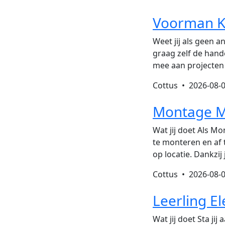
Voorman K
Weet jij als geen 
graag zelf de han
mee aan projecten
Cottus •
2026-08-
Montage M
Wat jij doet Als M
te monteren en af t
op locatie. Dankzij
Cottus •
2026-08-
Leerling E
Wat jij doet Sta ji