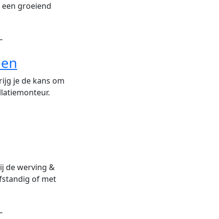
n een groeiend
L
een
krijg je de kans om
llatiemonteur.
ij de werving &
fstandig of met
L