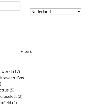
Filters
Lwerkt
(17)
itteveen+Bos
)
ottus
(5)
ultiselect
(2)
rofield
(2)