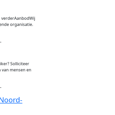
es verderAanbodWij
ende organisatie.
L
er? Solliciteer
en van mensen en
L
 Noord-