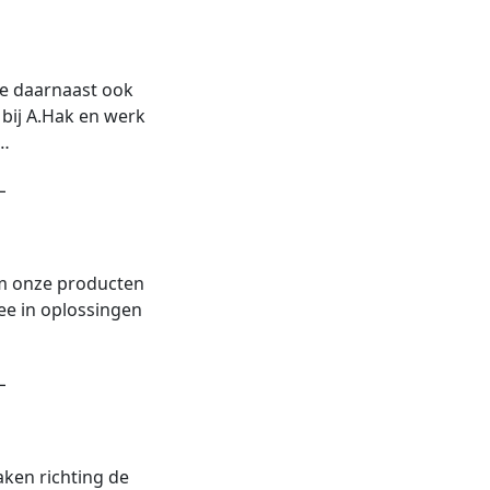
je daarnaast ook
bij A.Hak en werk
e…
L
om onze producten
mee in oplossingen
L
maken richting de