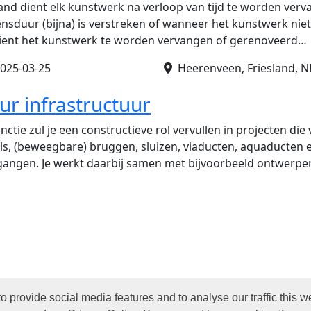
land dient elk kunstwerk na verloop van tijd te worden ve
vensduur (bijna) is verstreken of wanneer het kunstwerk nie
 dient het kunstwerk te worden vervangen of gerenoveerd…
025-03-25
Heerenveen, Friesland, N
ur infrastructuur
unctie zul je een constructieve rol vervullen in projecten die
ls, (beweegbare) bruggen, sluizen, viaducten, aquaducten 
angen. Je werkt daarbij samen met bijvoorbeeld ontwerpe
o provide social media features and to analyse our traffic this
ontact
© 2026 by Jobite