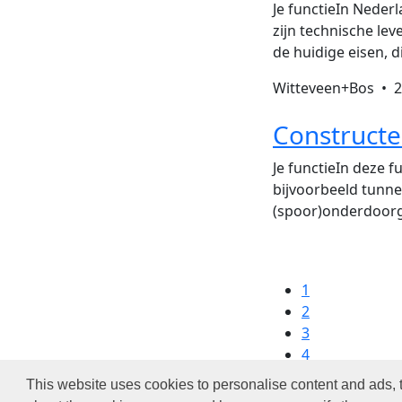
Je functieIn Neder
zijn technische le
de huidige eisen,
Witteveen+Bos •
2
Constructe
Je functieIn deze f
bijvoorbeeld tunne
(spoor)onderdoorg
1
2
3
4
This website uses cookies to personalise content and ads, t
C