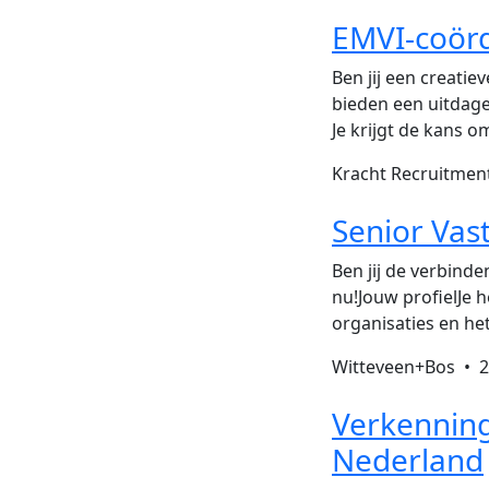
EMVI-coörd
Ben jij een creati
bieden een uitdage
Je krijgt de kans o
Kracht Recruitme
Senior Vas
Ben jij de verbind
nu!Jouw profielJe 
organisaties en het
Witteveen+Bos •
2
Verkenning
Nederland