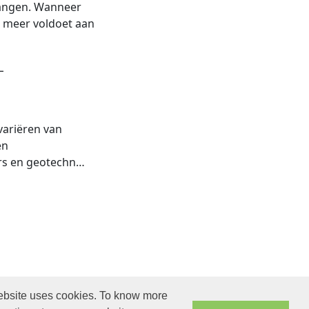
rvangen. Wanneer
t meer voldoet aan
L
 variëren van
en
rs en geotechn…
 website uses cookies. To know more
rra.com. All