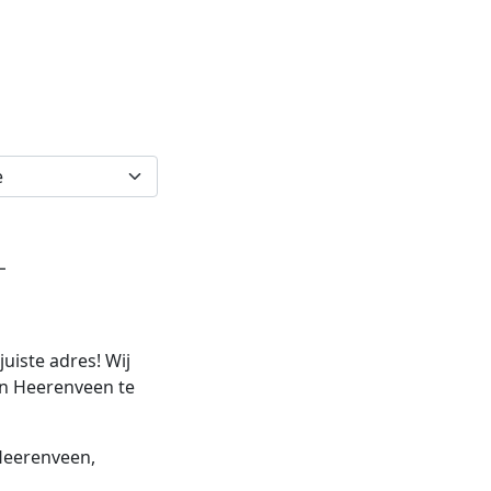
L
uiste adres! Wij
in Heerenveen te
eerenveen,