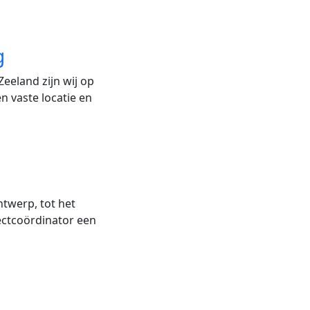
g
eeland zijn wij op
n vaste locatie en
twerp, tot het
jectcoördinator een