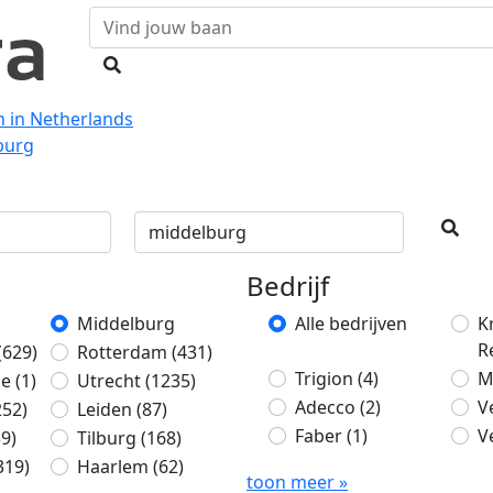
n in Netherlands
burg
Bedrijf
Middelburg
Alle bedrijven
K
R
(629)
Rotterdam
(431)
Trigion
(4)
M
ge
(1)
Utrecht
(1235)
Adecco
(2)
V
252)
Leiden
(87)
Faber
(1)
V
59)
Tilburg
(168)
319)
Haarlem
(62)
toon meer »