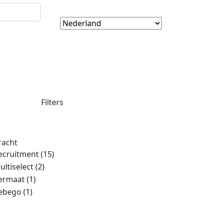
Filters
racht
ecruitment
(15)
ultiselect
(2)
ermaat
(1)
ebego
(1)