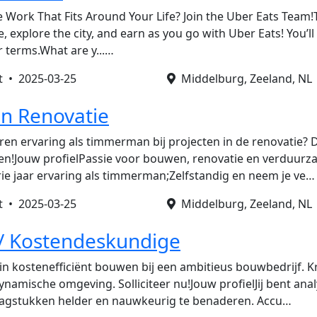
e Work That Fits Around Your Life? Join the Uber Eats Team!
 explore the city, and earn as you go with Uber Eats! You’l
r terms.What are y...…
nt •
2025-03-25
Middelburg, Zeeland, NL
 Renovatie
aren ervaring als timmerman bij projecten in de renovatie? 
n!Jouw profielPassie voor bouwen, renovatie en verduurz
rie jaar ervaring als timmerman;Zelfstandig en neem je ve…
nt •
2025-03-25
Middelburg, Zeeland, NL
 / Kostendeskundige
in kostenefficiënt bouwen bij een ambitieus bouwbedrijf. Kr
ynamische omgeving. Solliciteer nu!Jouw profielJij bent anal
agstukken helder en nauwkeurig te benaderen. Accu…