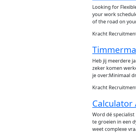
Looking for Flexibl
your work schedule,
of the road on you
Kracht Recruitme
Timmerman
Heb jij meerdere j
zeker komen werke
je over:Minimaal d
Kracht Recruitme
Calculator
Word dé specialist 
te groeien in een d
weet complexe vra