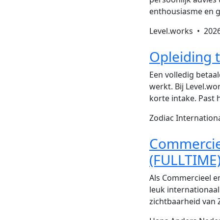
enthousiasme en ge
Level.works •
2026
Opleiding 
Een volledig betaal
werkt. Bij Level.w
korte intake. Past
Zodiac Internation
Commercie
(FULLTIME
Als Commercieel en
leuk internationaa
zichtbaarheid van