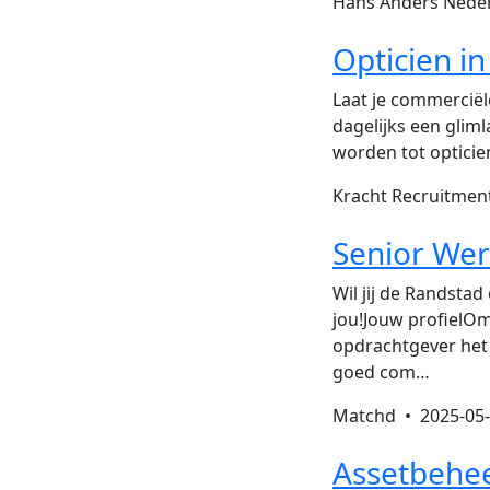
Hans Anders Nede
Opticien in
Laat je commerciële
dagelijks een glim
worden tot opticien
Kracht Recruitme
Senior We
Wil jij de Randst
jou!Jouw profielOm
opdrachtgever het
goed com…
Matchd •
2025-05
Assetbehee