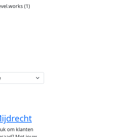
evel.works
(1)
ijdrecht
leuk om klanten
ieraad? Met jouw