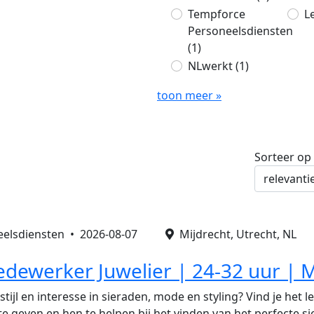
Tempforce
L
Personeelsdiensten
(1)
NLwerkt
(1)
toon meer »
Sorteer op
eelsdiensten •
2026-08-07
Mijdrecht, Utrecht, NL
ewerker Juwelier | 24-32 uur | M
 stijl en interesse in sieraden, mode en styling? Vind je het 
 te geven en hen te helpen bij het vinden van het perfecte s