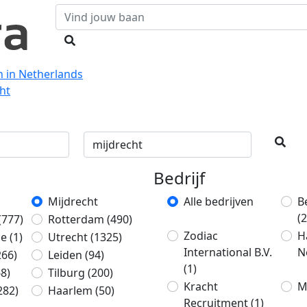
n in Netherlands
cht
Bedrijf
Mijdrecht
Alle bedrijven
B
(2
(777)
Rotterdam
(490)
Zodiac
H
ge
(1)
Utrecht
(1325)
International B.V.
N
266)
Leiden
(94)
(1)
68)
Tilburg
(200)
Kracht
M
282)
Haarlem
(50)
Recruitment
(1)