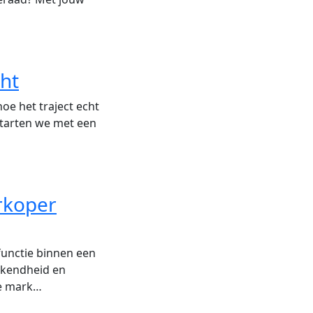
ht
hoe het traject echt
starten we met een
rkoper
functie binnen een
ekendheid en
ne mark…