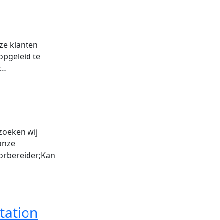
nze klanten
opgeleid te
r…
zoeken wij
onze
orbereider;Kan
tation