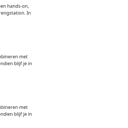
 een hands-on,
engstation. In
ombineren met
ien blijf je in
ombineren met
ien blijf je in