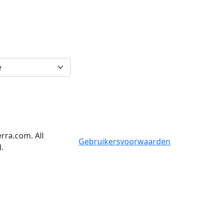
rra.com. All
Gebruikersvoorwaarden
.