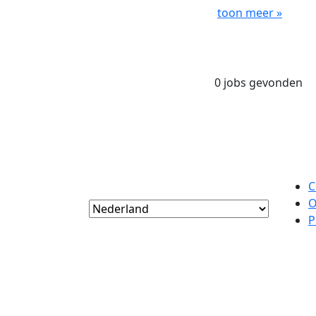
toon meer »
0 jobs gevonden
C
O
P