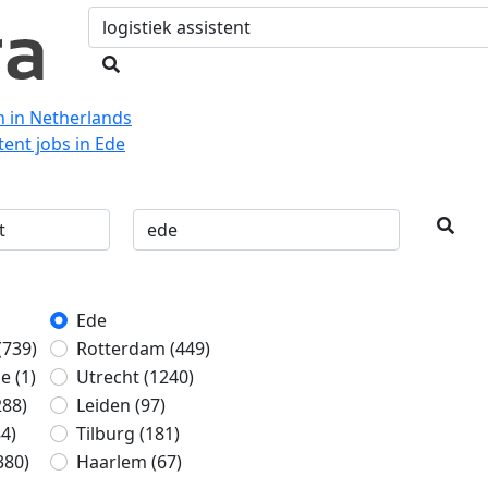
n in Netherlands
tent jobs in Ede
Ede
(739)
Rotterdam
(449)
ge
(1)
Utrecht
(1240)
288)
Leiden
(97)
84)
Tilburg
(181)
380)
Haarlem
(67)