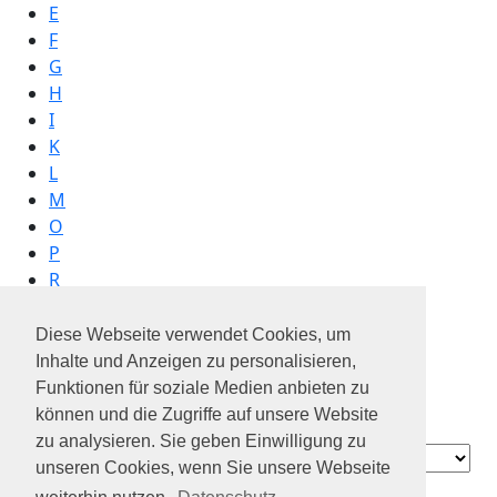
E
F
G
H
I
K
L
M
O
P
R
T
W
Diese Webseite verwendet Cookies, um
Inhalte und Anzeigen zu personalisieren,
Funktionen für soziale Medien anbieten zu
können und die Zugriffe auf unsere Website
continental
zu analysieren. Sie geben Einwilligung zu
Contact
unseren Cookies, wenn Sie unsere Webseite
Über uns