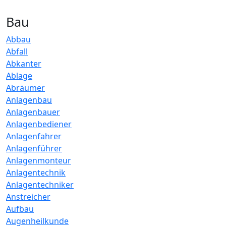
Bau
Abbau
Abfall
Abkanter
Ablage
Abräumer
Anlagenbau
Anlagenbauer
Anlagenbediener
Anlagenfahrer
Anlagenführer
Anlagenmonteur
Anlagentechnik
Anlagentechniker
Anstreicher
Aufbau
Augenheilkunde