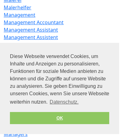
Malerei
Malerhelfer
Management
Management Accountant
Management Assistant
Management Assistent
Management Consultant
Management Consultant Banking
Diese Webseite verwendet Cookies, um
Management Referent
Inhalte und Anzeigen zu personalisieren,
Manager
Funktionen für soziale Medien anbieten zu
Manager Geschäftsführer
können und die Zugriffe auf unsere Website
Manager IT
zu analysieren. Sie geben Einwilligung zu
Manager Kundenbetreuung
unseren Cookies, wenn Sie unsere Webseite
Manager Medical Affairs
weiterhin nutzen.
Datenschutz.
Manager Order Execution
Manager Payroll
OK
Manager Procurement
Manager SAP
Managers