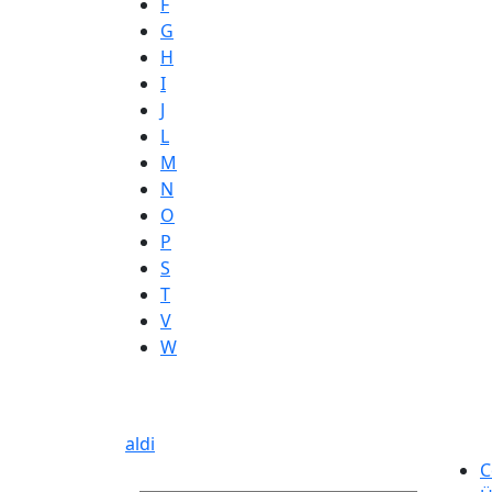
F
G
H
I
J
L
M
N
O
P
S
T
V
W
aldi
C