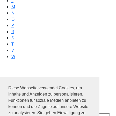
L
M
N
O
P
R
S
T
V
W
APS Group GmbH & Co KG
AT&S Austria Technologie & Systemtechnik AG
Diese Webseite verwendet Cookies, um
ates
Inhalte und Anzeigen zu personalisieren,
atsaustria
Funktionen für soziale Medien anbieten zu
aurena gmbh
können und die Zugriffe auf unsere Website
avis budget group
zu analysieren. Sie geben Einwilligung zu