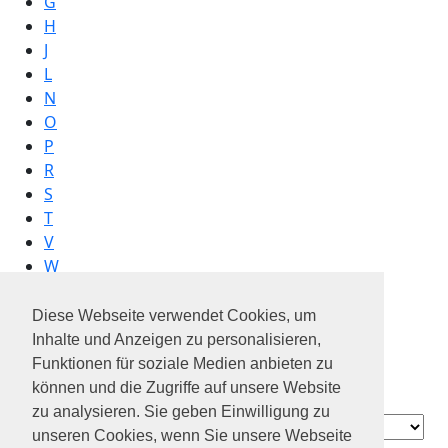
G
H
J
L
N
O
P
R
S
T
V
W
X
Diese Webseite verwendet Cookies, um
Inhalte und Anzeigen zu personalisieren,
Funktionen für soziale Medien anbieten zu
forstinger Österreich
können und die Zugriffe auf unsere Website
forstinger Österreich gmbh
zu analysieren. Sie geben Einwilligung zu
Contact
unseren Cookies, wenn Sie unsere Webseite