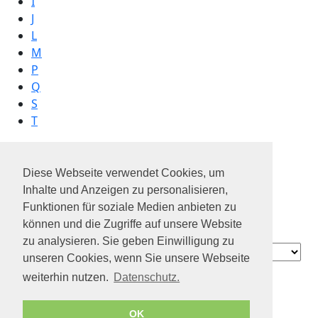
I
J
L
M
P
Q
S
T
Diese Webseite verwendet Cookies, um
banco santander
Inhalte und Anzeigen zu personalisieren,
beBeeBerater
Funktionen für soziale Medien anbieten zu
belron®
können und die Zugriffe auf unsere Website
BILLA
zu analysieren. Sie geben Einwilligung zu
Contact
unseren Cookies, wenn Sie unsere Webseite
Über uns
weiterhin nutzen.
Datenschutz.
Datenschutz
Geschäftsbedingungen
OK