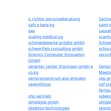
s. richter personalberatung
Sachs
safs e beta kg
saint 
sap
sausal
scaling medical ug
scanh
schmiedewerke gröditz gmbh
Schne
schwertfels consulting gmbh
schüco
Scionics Computer Innovation
securi
GmbH
senertec center thüringen gmbh e
Senior
co.kg
Maelze
seniorenzentrum ago dresden
sep g
seventhings
sgf s
ferti
shp vertrieb
sideki
simplejob gmbh
simpl
skeleton technologies
skont