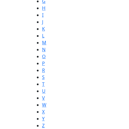
G
H
I
J
K
L
M
N
O
P
R
S
T
U
V
W
X
Y
Z