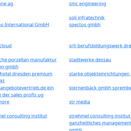
ne ag
smc engineering
soli infratechnik
mo International GmbH
spectos gmbh
cloud
srh berufsbildungswerk dr
iche porzellan manufaktur
stadtwerke dessau
en gmbh
 hotel dresden premium
starke objekteinrichtunge
kt
nangebotevertrieb.de ein
sternenbäck gmbh spremb
e der sales profis ug
more
str media
el consulting institut
strehmel consulting institut
ganzheitliches managemen
gmbh