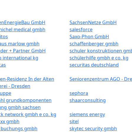
enEnergieBau GmbH
SachsenNetze GmbH
michel medical gmbh
salesforce
itos
Saxo-Phon GmbH
aus marlow gmbh
schaffenberger gmbh
ider + Partner GmbH
schuler konstruktionen gm
 international kg
schülerhilfe gmbh e co. kg
tas
securitas deutschland
en-Residenz In der Alten
Seniorenzentrum AGO - Dr
rei - Dresden
ruppe
sephora
tahl grundkomponenten
shaarconsulting
gung gmbh sachsen
ck network gmbh e co. kg
siemens energy
exx gmbh
sitel
i buchungs gmbh
skytec security gmbh