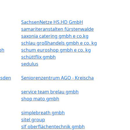
SachsenNetze HS.HD GmbH
samariteranstalten fürstenwalde
saxonia catering gmbh e co.kg
schlau großhandels gmbh e co. kg
bh
schum euroshop gmbh e co. kg
schüttflix gmbh
sedulus
esden
Seniorenzentrum AGO - Kreischa
service team brelau gmbh
shop mato gmbh
simplebreath gmbh
sitel group
slf oberflächentechnik gmbh