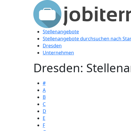
Stellenangebote
Stellenangebote durchsuchen nach Sta
Dresden
Unternehmen
Dresden: Stellen
#
A
B
C
D
E
F