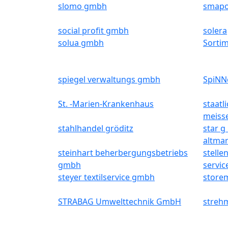
slomo gmbh
smapo
social profit gmbh
solera
solua gmbh
Sorti
spiegel verwaltungs gmbh
SpiNN
St. -Marien-Krankenhaus
staatl
meiss
stahlhandel gröditz
star g
altmar
steinhart beherbergungsbetriebs
stelle
gmbh
servic
steyer textilservice gmbh
store
STRABAG Umwelttechnik GmbH
strehm