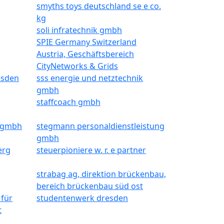
smyths toys deutschland se e co.
kg
soli infratechnik gmbh
SPIE Germany Switzerland
Austria, Geschäftsbereich
CityNetworks & Grids
esden
sss energie und netztechnik
gmbh
staffcoach gmbh
n gmbh
stegmann personaldienstleistung
gmbh
erg
steuerpioniere w. r. e partner
strabag ag, direktion brückenbau,
bereich brückenbau süd ost
 für
studentenwerk dresden
t