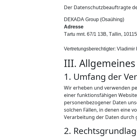
Der Datenschutzbeauftragte des
DЕКАDА Grоup (Osaühing)
Adresse
Tаrtu mnt. 67/1 13B, Tаllin, 10115
Vertretungsberechtigter: Vlаdimir
III. Allgemeine
1. Umfang der Ve
Wir erheben und verwenden per
einer funktionsfähigen Website
personenbezogener Daten unsere
solchen Fällen, in denen eine v
Verarbeitung der Daten durch ge
2. Rechtsgrundlag