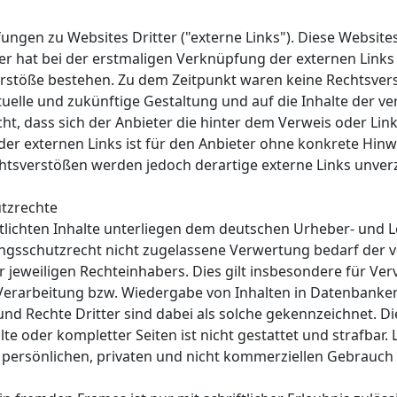
ungen zu Websites Dritter ("externe Links"). Diese Website
ter hat bei der erstmaligen Verknüpfung der externen Links
rstöße bestehen. Zu dem Zeitpunkt waren keine Rechtsverst
aktuelle und zukünftige Gestaltung und auf die Inhalte der v
ht, dass sich der Anbieter die hinter dem Verweis oder Link
 der externen Links ist für den Anbieter ohne konkrete Hinw
htsverstößen werden jedoch derartige externe Links unverz
utzrechte
ntlichten Inhalte unterliegen dem deutschen Urheber- und 
gsschutzrecht nicht zugelassene Verwertung bedarf der vo
jeweiligen Rechteinhabers. Dies gilt insbesondere für Verv
Verarbeitung bzw. Wiedergabe von Inhalten in Datenbanke
nd Rechte Dritter sind dabei als solche gekennzeichnet. Di
te oder kompletter Seiten ist nicht gestattet und strafbar. 
ersönlichen, privaten und nicht kommerziellen Gebrauch i