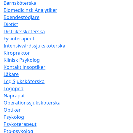
Barnsköterska
Biomedicinsk Analytiker
Boendestödjare
Dietist
Distriktssköterska
Fysioterapeut
Intensivvårdssjuksköterska
Kiropraktor
Klinisk Psykolog
Kontaktlinsoptiker
Läkare
Leg Sjuksköterska
Logoped
Naprapat
Operationssjuksköterska
Optiker
Psykolog
Psykoterapeut
Ptp-psykolog