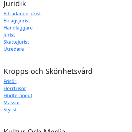
Juridik
Biträdande Jurist
Bolagsjurist
Handläggare
Jurist
Skattejurist
Utredare
Kropps-och Skönhetsvård
Frisör
Herrfrisör
Hudterapeut
Massör
Stylist
Kultur Och Media