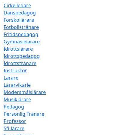
Cirkelledare
Danspedagog
Förskollärare
Fotbollstränare
Fritidspedagog
Gymnasielärare
Idrottslärare
Idrottspedagog
Idrottstränare
Instruktör
Lärare
Lärarvikarie
Modersmålslärare
Musiklärare
Pedagog
Personlig Tränare
Professor
Sfi-lärare