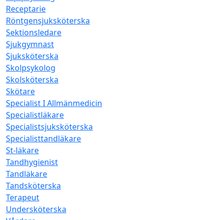
Receptarie
Röntgensjuksköterska
Sektionsledare
Sjukgymnast
Sjuksköterska
Skolpsykolog
Skolsköterska
Skötare
Specialist I Allmänmedicin
Specialistläkare
Specialistsjuksköterska
Specialisttandläkare
St-läkare
Tandhygienist
Tandläkare
Tandsköterska
Terapeut
Undersköterska