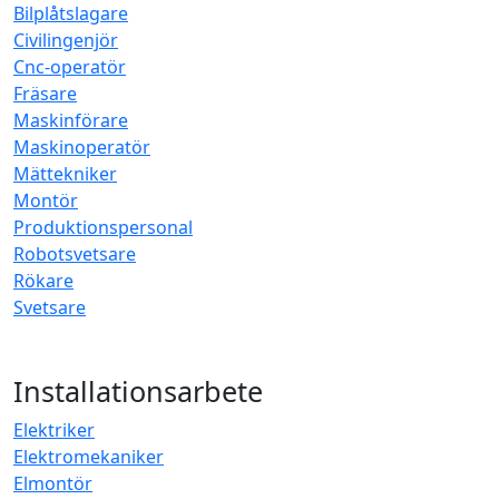
Bilplåtslagare
Civilingenjör
Cnc-operatör
Fräsare
Maskinförare
Maskinoperatör
Mättekniker
Montör
Produktionspersonal
Robotsvetsare
Rökare
Svetsare
Installationsarbete
Elektriker
Elektromekaniker
Elmontör