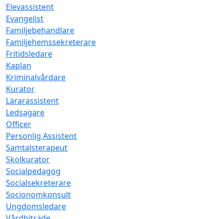
Elevassistent
Evangelist
Familjebehandlare
Familjehemssekreterare
Fritidsledare
Kaplan
Kriminalvårdare
Kurator
Lärarassistent
Ledsagare
Officer
Personlig Assistent
Samtalsterapeut
Skolkurator
Socialpedagog
Socialsekreterare
Socionomkonsult
Ungdomsledare
Vårdbiträde