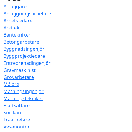
Anläggare
Anläggningsarbetare
Arbetsledare
Arkitekt
Bantekniker
Betongarbetare
Byggnadsingenjör
Byggprojektledare
Entreprenadingenjör
Grävmaskinist
Grovarbetare
Målare
Mätningsingenjör
Mätningstekniker
Plattsättare
Snickare
Träarbetare
Vvs-montör