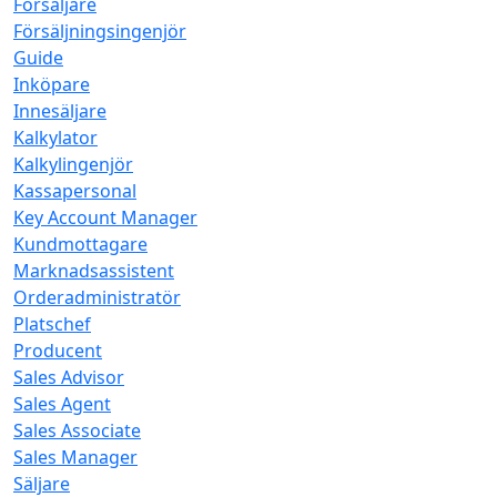
Försäljare
Försäljningsingenjör
Guide
Inköpare
Innesäljare
Kalkylator
Kalkylingenjör
Kassapersonal
Key Account Manager
Kundmottagare
Marknadsassistent
Orderadministratör
Platschef
Producent
Sales Advisor
Sales Agent
Sales Associate
Sales Manager
Säljare