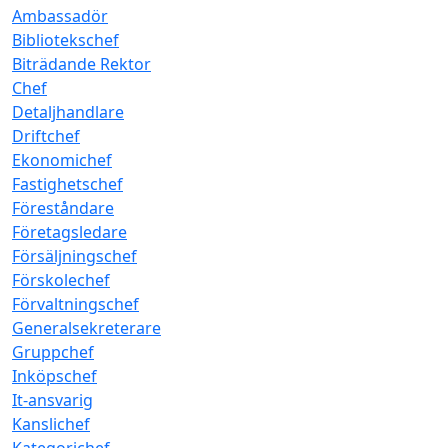
Ambassadör
Bibliotekschef
Biträdande Rektor
Chef
Detaljhandlare
Driftchef
Ekonomichef
Fastighetschef
Föreståndare
Företagsledare
Försäljningschef
Förskolechef
Förvaltningschef
Generalsekreterare
Gruppchef
Inköpschef
It-ansvarig
Kanslichef