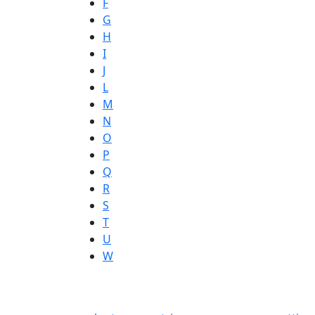
F
G
H
I
J
L
M
N
O
P
Q
R
S
T
U
W