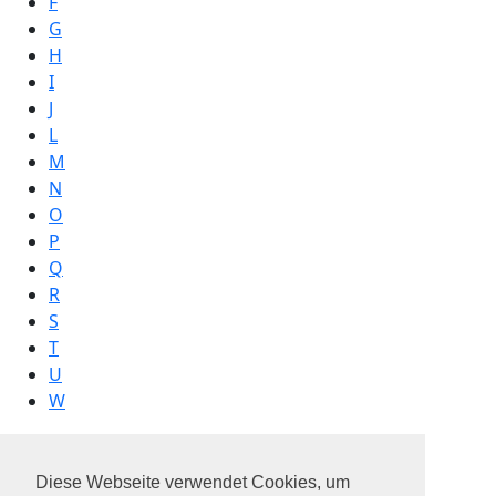
F
G
H
I
J
L
M
N
O
P
Q
R
S
T
U
W
Diese Webseite verwendet Cookies, um