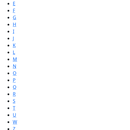
E
F
G
H
I
J
K
L
M
N
O
P
Q
R
S
T
U
W
Z