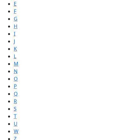
E
F
G
H
I
J
K
L
M
N
O
P
Q
R
S
T
U
W
Z