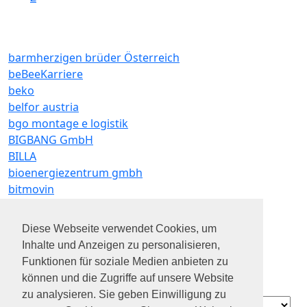
barmherzigen brüder Österreich
beBeeKarriere
beko
belfor austria
bgo montage e logistik
BIGBANG GmbH
BILLA
bioenergiezentrum gmbh
bitmovin
bks bank
BKS Bank AG
Diese Webseite verwendet Cookies, um
bosch group
Inhalte und Anzeigen zu personalisieren,
Bosch-Gruppe Österreich
Funktionen für soziale Medien anbieten zu
Brillux Farben GmbH
können und die Zugriffe auf unsere Website
bundesheer
zu analysieren. Sie geben Einwilligung zu
Contact