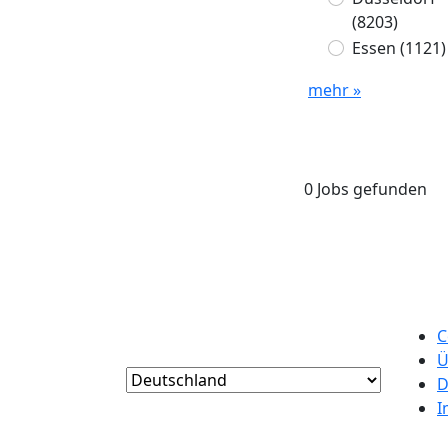
(8203)
Essen
(1121)
mehr »
0 Jobs gefunden
C
Ü
D
I