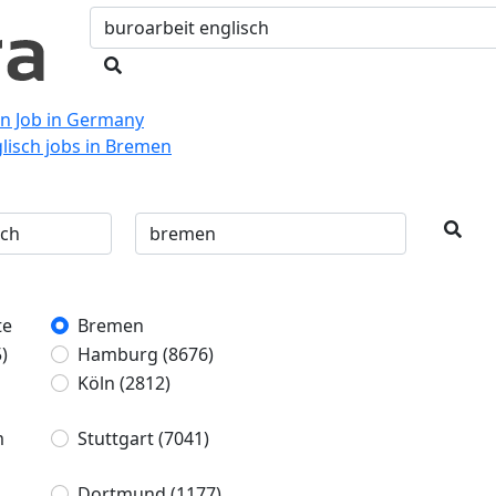
en Job in Germany
lisch jobs in Bremen
te
Bremen
)
Hamburg
(8676)
Köln
(2812)
m
Stuttgart
(7041)
Dortmund
(1177)