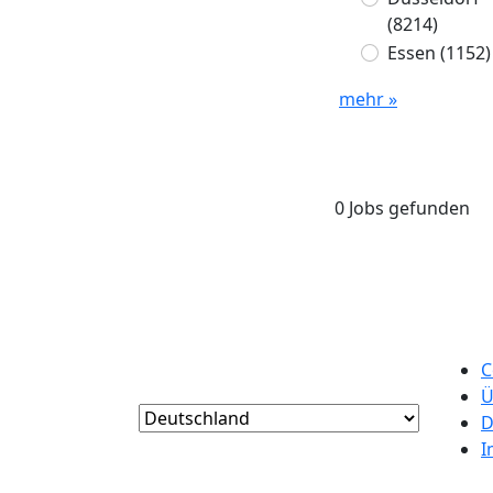
(8214)
Essen
(1152)
mehr »
0 Jobs gefunden
C
Ü
D
I