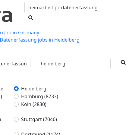
en Job in Germany
Datenerfassung jobs in Heidelberg
te
Heidelberg
)
Hamburg
(8733)
Köln
(2830)
m
Stuttgart
(7046)
Dortmund
(1174)