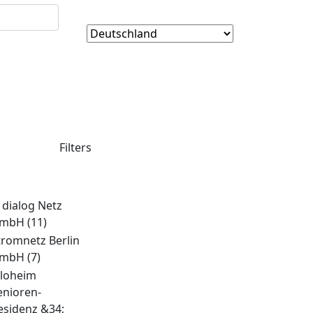
Filters
. dialog Netz
mbH
(11)
tromnetz Berlin
mbH
(7)
lloheim
enioren-
esidenz &34;