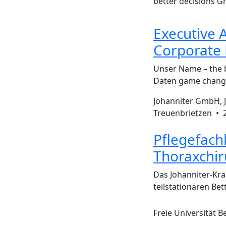
better decisions
Executive 
Corporate 
Unser Name – the 
Daten game changi
Johanniter GmbH, 
Treuenbrietzen •
Pflegefach
Thoraxchiru
Das Johanniter-Kra
teilstationären Bet
Freie Universität B