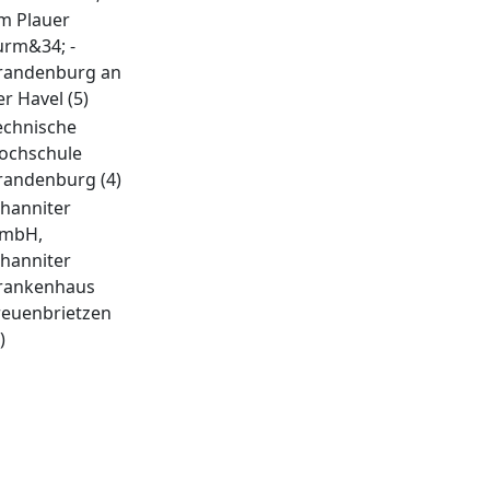
m Plauer
urm&34; -
randenburg an
er Havel
(5)
echnische
ochschule
randenburg
(4)
ohanniter
mbH,
ohanniter
rankenhaus
reuenbrietzen
)