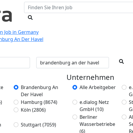
en Job in Germany
enburg An Der Havel
Unternehmen
te
Brandenburg An
Alle Arbeitgeber
e
Der Havel
G
)
Hamburg
(8674)
e.dialog Netz
S
GmbH
(10)
G
Köln
(2806)
Berliner
A
Wasserbetriebe
S
m
Stuttgart
(7059)
(6)
R