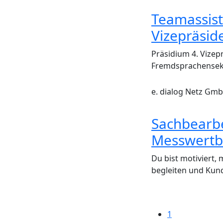
Teamassist
Vizepräsid
Präsidium 4. Vizep
Fremdsprachensekre
e. dialog Netz G
Sachbearbe
Messwertb
Du bist motiviert,
begleiten und Kund
1