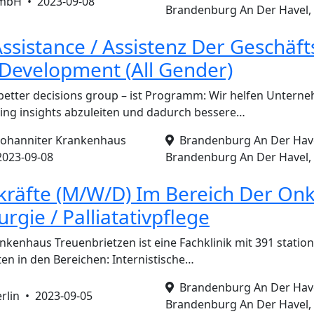
 GmbH •
2023-09-08
Brandenburg An Der Havel,
Assistance / Assistenz Der Geschäf
Development (All Gender)
better decisions group – ist Programm: Wir helfen Untern
ng insights abzuleiten und dadurch bessere…
Johanniter Krankenhaus
Brandenburg An Der Havel
2023-09-08
Brandenburg An Der Havel,
kräfte (M/W/D) Im Bereich Der Onk
rgie / Palliatativpflege
nkenhaus Treuenbrietzen ist eine Fachklinik mit 391 statio
ten in den Bereichen: Internistische…
Brandenburg An Der Havel
erlin •
2023-09-05
Brandenburg An Der Havel,