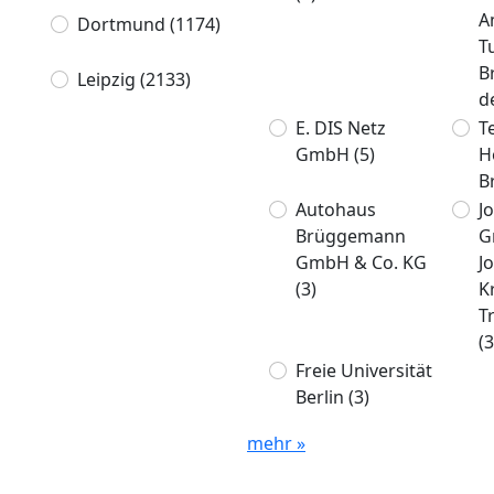
A
Dortmund
(1174)
T
B
Leipzig
(2133)
d
E. DIS Netz
T
GmbH
(5)
H
B
Autohaus
J
Brüggemann
G
GmbH & Co. KG
J
(3)
K
T
(3
Freie Universität
Berlin
(3)
mehr »