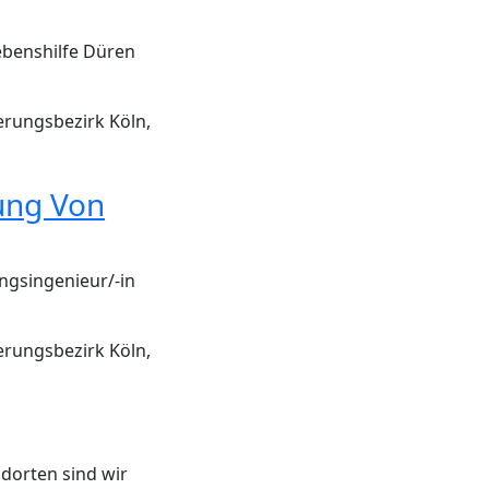
ebenshilfe Düren
erungsbezirk Köln,
ung Von
gsingenieur/-in
erungsbezirk Köln,
ndorten sind wir