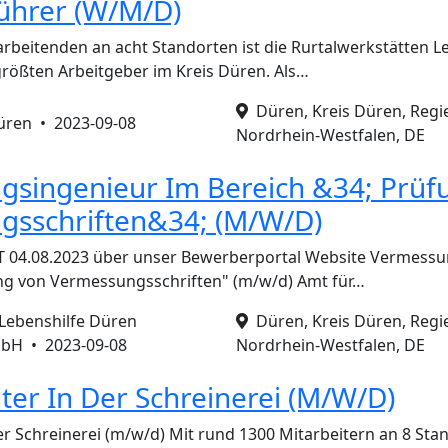
ührer (W/M/D)
arbeitenden an acht Standorten ist die Rurtalwerkstätten L
rößten Arbeitgeber im Kreis Düren. Als…
Düren, Kreis Düren, Regi
Düren •
2023-09-08
Nordrhein-Westfalen, DE
singenieur Im Bereich &34; Prüf
gsschriften&34; (M/W/D)
4.08.2023 über unser Bewerberportal Website Vermessun
ung von Vermessungsschriften" (m/w/d) Amt für…
 Lebenshilfe Düren
Düren, Kreis Düren, Regi
mbH •
2023-09-08
Nordrhein-Westfalen, DE
ter In Der Schreinerei (M/W/D)
er Schreinerei (m/w/d) Mit rund 1300 Mitarbeitern an 8 Sta