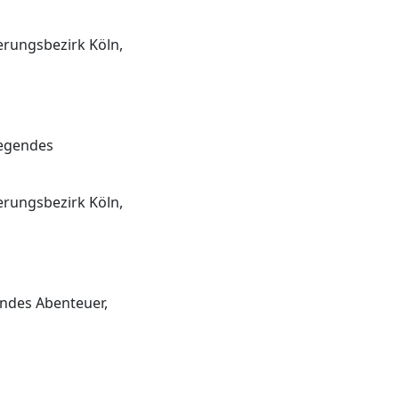
erungsbezirk Köln,
regendes
erungsbezirk Köln,
endes Abenteuer,