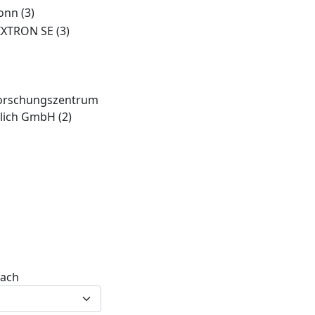
onn
(3)
IXTRON SE
(3)
orschungszentrum
ülich GmbH
(2)
nach