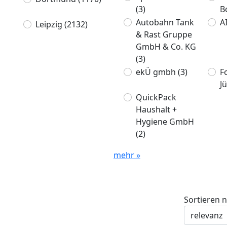
(3)
B
Autobahn Tank
A
Leipzig
(2132)
& Rast Gruppe
GmbH & Co. KG
(3)
ekÜ gmbh
(3)
F
J
QuickPack
Haushalt +
Hygiene GmbH
(2)
mehr »
Sortieren 