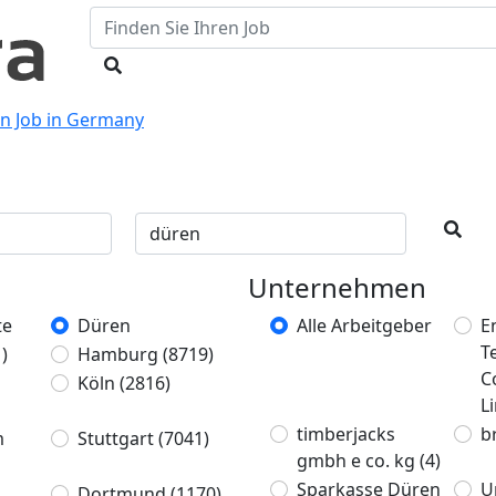
en Job in Germany
Unternehmen
te
Düren
Alle Arbeitgeber
E
T
)
Hamburg
(8719)
C
Köln
(2816)
L
timberjacks
b
m
Stuttgart
(7041)
gmbh e co. kg
(4)
Sparkasse Düren
U
Dortmund
(1170)