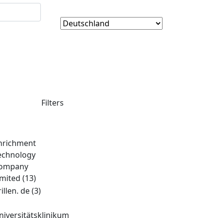
Filters
nrichment
echnology
ompany
imited
(13)
rillen. de
(3)
niversitätsklinikum