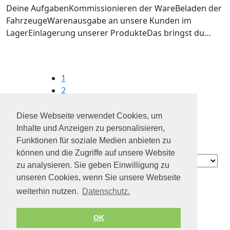
Deine AufgabenKommissionieren der WareBeladen der
FahrzeugeWarenausgabe an unsere Kunden im
LagerEinlagerung unserer ProdukteDas bringst du…
1
2
3
4
Diese Webseite verwendet Cookies, um
...
Inhalte und Anzeigen zu personalisieren,
12
Funktionen für soziale Medien anbieten zu
können und die Zugriffe auf unsere Website
Contact
zu analysieren. Sie geben Einwilligung zu
Über uns
unseren Cookies, wenn Sie unsere Webseite
Datenschutz
weiterhin nutzen.
Datenschutz.
Impressum
Geschäftsbedingungen
OK