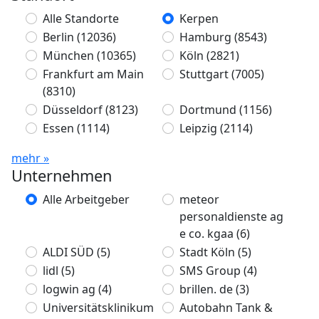
Alle Standorte
Kerpen
Berlin
(12036)
Hamburg
(8543)
München
(10365)
Köln
(2821)
Frankfurt am Main
Stuttgart
(7005)
(8310)
Düsseldorf
(8123)
Dortmund
(1156)
Essen
(1114)
Leipzig
(2114)
mehr »
Unternehmen
Alle Arbeitgeber
meteor
personaldienste ag
e co. kgaa
(6)
ALDI SÜD
(5)
Stadt Köln
(5)
lidl
(5)
SMS Group
(4)
logwin ag
(4)
brillen. de
(3)
Universitätsklinikum
Autobahn Tank &