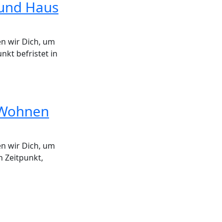
bund Haus
en wir Dich, um
kt befristet in
s Wohnen
en wir Dich, um
 Zeitpunkt,