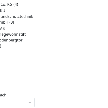
 Co. KG
(4)
IKU
randschutztechnik
mbH
(3)
MS
flegewohnstift
odenbergtor
)
nach