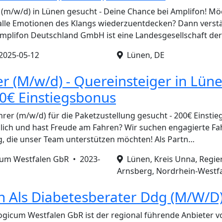
(m/w/d) in Lünen gesucht - Deine Chance bei Amplifon! Mö
alle Emotionen des Klangs wiederzuentdecken? Dann verst
Amplifon Deutschland GmbH ist eine Landesgesellschaft de
2025-05-12
Lünen, DE
r (M/w/d) - Quereinsteiger in Lüne
0€ Einstiegsbonus
hrer (m/w/d) für die Paketzustellung gesucht - 200€ Einstie
dlich und hast Freude am Fahren? Wir suchen engagierte Fa
g, die unser Team unterstützen möchten! Als Partn…
um Westfalen GbR •
2023-
Lünen, Kreis Unna, Regie
Arnsberg, Nordrhein-Westfa
in Als Diabetesberater Ddg (M/W/D
gicum Westfalen GbR ist der regional führende Anbieter v