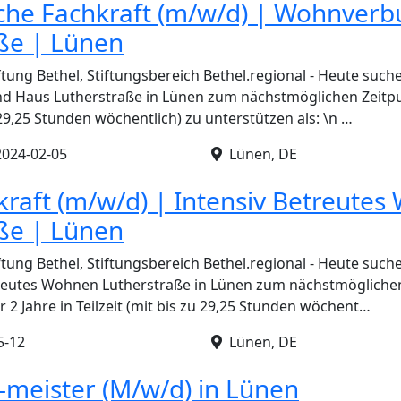
che Fachkraft (m/w/d) | Wohnver
ße | Lünen
ftung Bethel, Stiftungsbereich Bethel.regional - Heute such
 Haus Lutherstraße in Lünen zum nächstmöglichen Zeitpun
u 29,25 Stunden wöchentlich) zu unterstützen als: \n …
2024-02-05
Lünen, DE
kraft (m/w/d) | Intensiv Betreute
ße | Lünen
ftung Bethel, Stiftungsbereich Bethel.regional - Heute such
treutes Wohnen Lutherstraße in Lünen zum nächstmöglichen
ür 2 Jahre in Teilzeit (mit bis zu 29,25 Stunden wöchent…
5-12
Lünen, DE
-meister (M/w/d) in Lünen