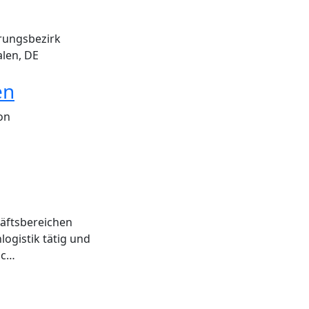
rungsbezirk
len, DE
en
on
äftsbereichen
ogistik tätig und
ic…