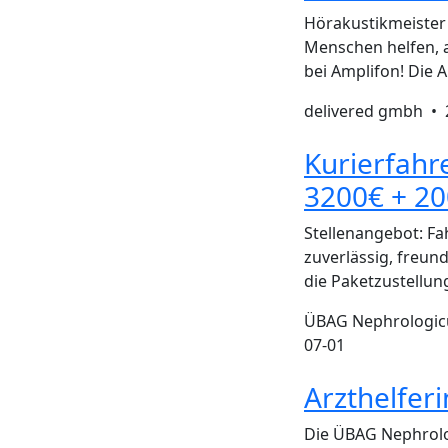
Hörakustikmeister 
Menschen helfen, 
bei Amplifon! Die 
delivered gmbh •
Kurierfahre
3200€ + 20
Stellenangebot: Fa
zuverlässig, freun
die Paketzustellun
ÜBAG Nephrologic
07-01
Arzthelfer
Die ÜBAG Nephrolo