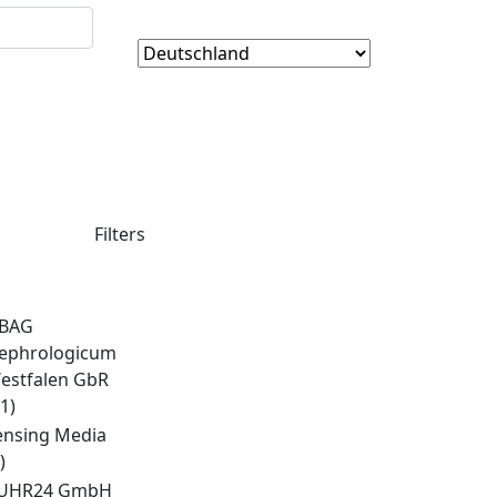
Filters
BAG
ephrologicum
estfalen GbR
1)
ensing Media
)
UHR24 GmbH