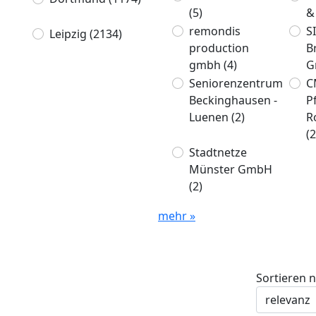
(5)
&
remondis
S
Leipzig
(2134)
production
B
gmbh
(4)
G
Seniorenzentrum
C
Beckinghausen -
P
Luenen
(2)
R
(2
Stadtnetze
Münster GmbH
(2)
mehr »
Sortieren 