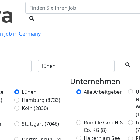
en Job in Germany
Unternehmen
te
Lünen
Alle Arbeitgeber
Ü
N
)
Hamburg
(8733)
W
Köln
(2830)
(1
Rumble GmbH &
L
m
Stuttgart
(7046)
Co. KG
(8)
(7
Haltern am See
R
Dortmund
(1174)