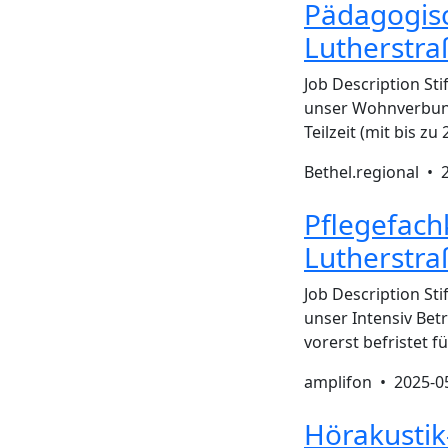
Pädagogis
Lutherstra
Job Description Sti
unser Wohnverbund
Teilzeit (mit bis z
Bethel.regional •
Pflegefach
Lutherstra
Job Description Sti
unser Intensiv Be
vorerst befristet f
amplifon •
2025-0
Hörakustik