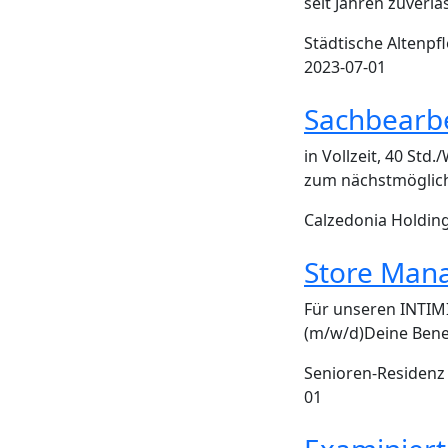
seit Jahren zuver
Städtische Altenp
2023-07-01
Sachbearbe
in Vollzeit, 40 St
zum nächstmöglich
Calzedonia Holdin
Store Mana
Für unseren INTIMI
(m/w/d)Deine Benef
Senioren-Residenz 
01