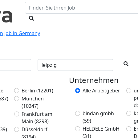
en Job in Germany
Unternehmen
te
Berlin
(12201)
Alle Arbeitgeber
u
p
687)
München
d
(10247)
bindan gmbh
k
Frankfurt am
(59)
g
Main
(8298)
HELDELE GmbH
E
39)
Düsseldorf
(31)
D
(8194)