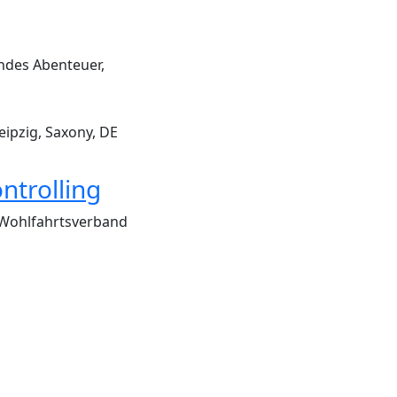
endes Abenteuer,
eipzig, Saxony, DE
ntrolling
d Wohlfahrtsverband