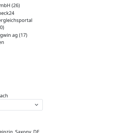
mbH
(26)
heck24
ergleichsportal
0)
ogwin ag
(17)
en
nach
eipzig, Saxony, DE