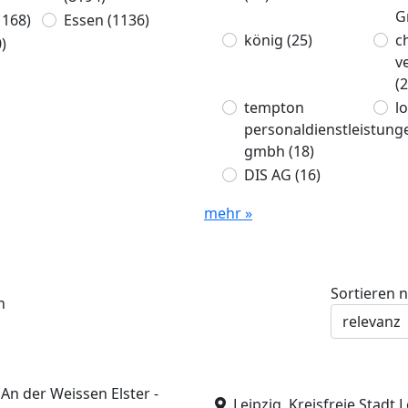
G
1168)
Essen
(1136)
könig
(25)
c
)
v
(2
tempton
l
personaldienstleistung
gmbh
(18)
DIS AG
(16)
mehr »
Sortieren 
n
An der Weissen Elster -
Leipzig, Kreisfreie Stadt L