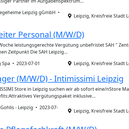
lässiger Partner im Aufgabenspektrum…
flegeheime Leipzig gGmbH •
Leipzig, Kreisfreie Stadt L
iter Personal (M/W/D)
d./Woche leistungsgerechte Vergütung unbefristet SAH " Zen
en Zeitpunkt Die SAH Leipzig…
g Spa •
2023-07-01
Leipzig, Kreisfreie Stadt L
ger (M/W/D) - Intimissimi Leipzig
SSIMI Store in Leipzig suchen wir ab sofort eine/nStore M
its:Attraktives Vergütungspaket inklusive…
Gohlis - Leipzig •
2023-07-
Leipzig, Kreisfreie Stadt L