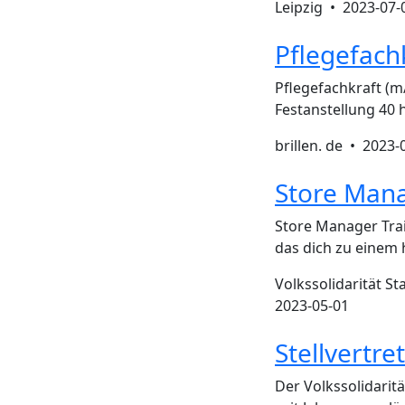
Leipzig •
2023-07-
Pflegefach
Pflegefachkraft (m
Festanstellung 40
brillen. de •
2023-
Store Mana
Store Manager Trai
das dich zu einem
Volkssolidarität St
2023-05-01
Stellvertre
Der Volkssolidarit