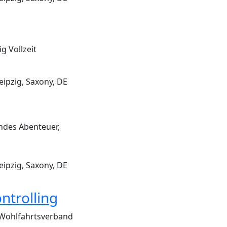
g Vollzeit
eipzig, Saxony, DE
endes Abenteuer,
eipzig, Saxony, DE
ntrolling
d Wohlfahrtsverband