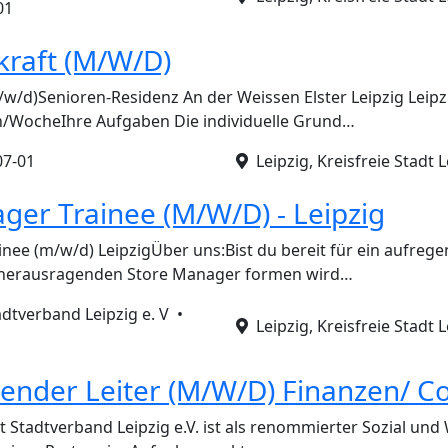
01
kraft (M/W/D)
/w/d)Senioren-Residenz An der Weissen Elster Leipzig Leipzi
 h/WocheIhre Aufgaben Die individuelle Grund…
07-01
Leipzig, Kreisfreie Stadt L
ger Trainee (M/W/D) - Leipzig
nee (m/w/d) LeipzigÜber uns:Bist du bereit für ein aufreg
 herausragenden Store Manager formen wird…
adtverband Leipzig e. V •
Leipzig, Kreisfreie Stadt L
tender Leiter (M/W/D) Finanzen/ Co
ät Stadtverband Leipzig e.V. ist als renommierter Sozial un