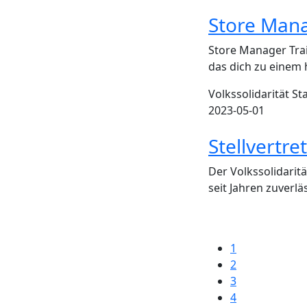
Store Mana
Store Manager Trai
das dich zu einem
Volkssolidarität St
2023-05-01
Stellvertre
Der Volkssolidarit
seit Jahren zuver
1
2
3
4