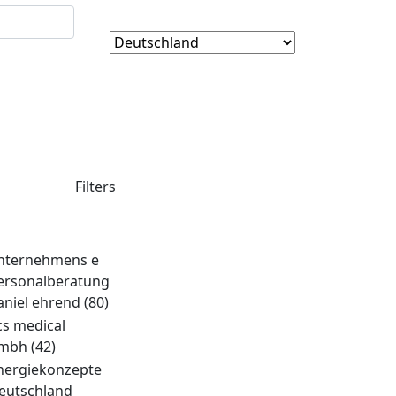
Filters
nternehmens e
ersonalberatung
aniel ehrend
(80)
cs medical
mbh
(42)
nergiekonzepte
eutschland