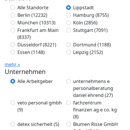
Alle Standorte
Lippstadt
Berlin
(12232)
Hamburg
(8755)
München
(10313)
Köln
(2856)
Frankfurt am Main
Stuttgart
(7091)
(8337)
Düsseldorf
(8221)
Dortmund
(1188)
Essen
(1148)
Leipzig
(2152)
mehr »
Unternehmen
Alle Arbeitgeber
unternehmens e
personalberatung
daniel ehrend
(27)
veto personal gmbh
fachzentrum
(9)
finanzen ag e co. kg
(8)
detex sicherheit
(5)
Blumen Risse GmbH