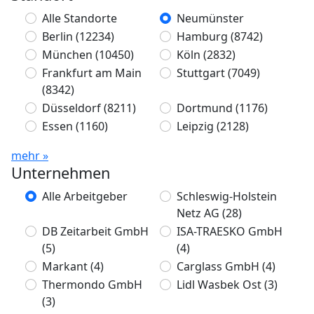
Alle Standorte
Neumünster
Berlin
(12234)
Hamburg
(8742)
München
(10450)
Köln
(2832)
Frankfurt am Main
Stuttgart
(7049)
(8342)
Düsseldorf
(8211)
Dortmund
(1176)
Essen
(1160)
Leipzig
(2128)
mehr »
Unternehmen
Alle Arbeitgeber
Schleswig-Holstein
Netz AG
(28)
DB Zeitarbeit GmbH
ISA-TRAESKO GmbH
(5)
(4)
Markant
(4)
Carglass GmbH
(4)
Thermondo GmbH
Lidl Wasbek Ost
(3)
(3)